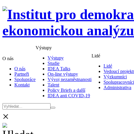
Výstupy
Lidé
Výstupy
O nás
Studie
Lidé
O nás
IDEA Talks
Vedoucí projekt
Partneři
On-line výstupy
Výzkumníci
Spolupráce
Vývoj nezaměstnanosti
Spolupracovníc
Kontakt
Talent
Administrativa
Policy Briefs a další
IDEA anti COVID-19
×