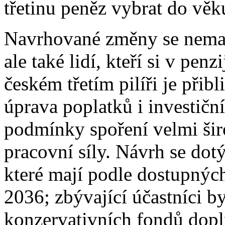
třetinu peněz vybrat do věku
Navrhované změny se nemaj
ale také lidí, kteří si v pen
českém třetím pilíři je přib
úprava poplatků i investiční
podmínky spoření velmi širo
pracovní síly. Návrh se do
které mají podle dostupných
2036; zbývající účastníci b
konzervativních fondů dopl