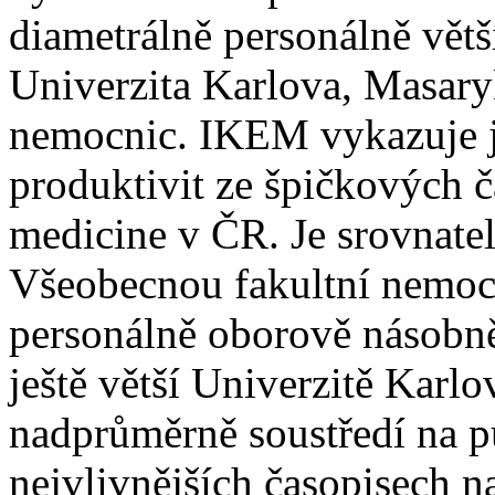
diametrálně personálně větš
Univerzita Karlova, Masaryk
nemocnic. IKEM vykazuje je
produktivit ze špičkových č
medicine v ČR. Je srovnatel
Všeobecnou fakultní nemocn
personálně oborově násobně
ještě větší Univerzitě Kar
nadprůměrně soustředí na p
nejvlivnějších časopisech n