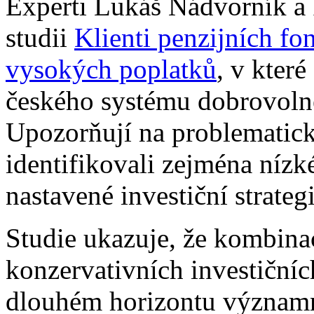
Experti Lukáš Nádvorník a F
studii
Klienti penzijních fo
vysokých poplatků
, v kter
českého systému dobrovolné
Upozorňují na problematick
identifikovali zejména níz
nastavené investiční strate
Studie ukazuje, že kombinac
konzervativních investičníc
dlouhém horizontu významně