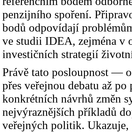
referenčním bodem odborné 
penzijního spoření. Připra
bodů odpovídají problémů
ve studii IDEA, zejména v o
investičních strategií život
Právě tato posloupnost — o
přes veřejnou debatu až po 
konkrétních návrhů změn sy
nejvýraznějších příkladů 
veřejných politik. Ukazuj