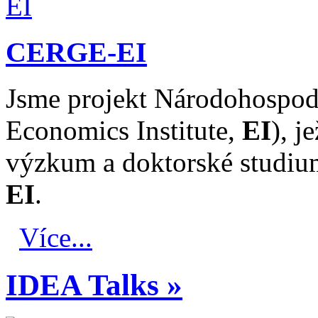
CERGE-EI
Jsme projekt Národohospod
Economics Institute,
EI
), 
výzkum a doktorské studi
EI
.
Více...
IDEA Talks »