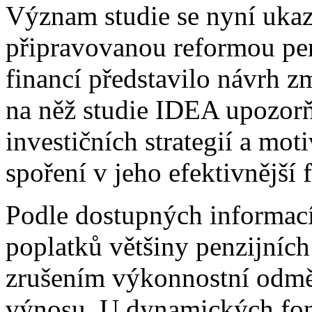
Význam studie se nyní ukazu
připravovanou reformou pen
financí představilo návrh zm
na něž studie IDEA upozorň
investičních strategií a mot
spoření v jeho efektivnější 
Podle dostupných informací
poplatků většiny penzijních
zrušením výkonnostní odmě
výnosu. U dynamických fon