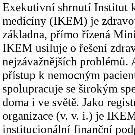
Exekutivní shrnutí Institut 
medicíny (IKEM) je zdravo
základna, přímo řízená Min
IKEM usiluje o řešení zdra
nejzávažnějších problémů.
přístup k nemocným pacie
spolupracuje se širokým sp
doma i ve světě. Jako regi
organizace (v. v. i.) je IK
institucionální finanční po