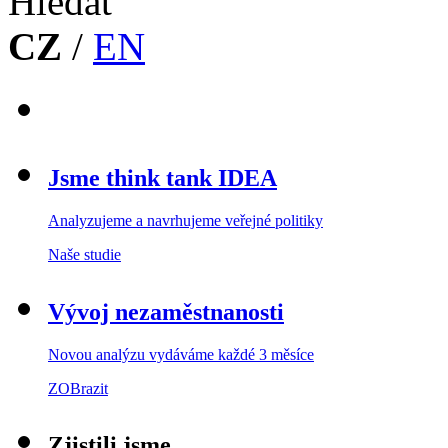
CZ
/
EN
Jsme think tank IDEA
Analyzujeme a navrhujeme veřejné politiky
Naše studie
Vývoj nezaměstnanosti
Novou analýzu vydáváme každé 3 měsíce
ZOBrazit
Zjistili jsme