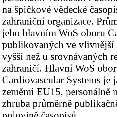
na špičkové vědecké časop
zahraniční organizace. Prů
jeho hlavním WoS oboru Ca
publikovaných ve vlivnější 
vyšší než u srovnávaných 
zahraničí. Hlavní WoS obo
Cardiovascular Systems je j
zeměmi EU15, personálně m
zhruba průměrně publikačně
polovině časopisů.