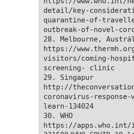
https://www.who.int/n
detail/key-considerat
quarantine-of-travell
outbreak-of-novel-cor
28. Melbourne, Austrá
https://www.thermh.or
visitors/coming-hospi
screening- clinic
29. Singapur
http://theconversatio
coronavirus-response-
learn-134024
30. WHO
https://apps.who.int/