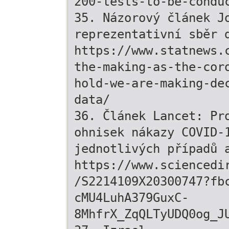
200-tests-to-be-condu
35. Názorový článek J
reprezentativní sběr 
https://www.statnews.
the-making-as-the-cor
hold-we-are-making-de
data/
36. Článek Lancet: Pr
ohnisek nákazy COVID-
jednotlivých případů 
https://www.sciencedi
/S2214109X20300747?fb
cMU4LuhA379GuxC-
8MhfrX_ZqQLTyUDQ0og_J