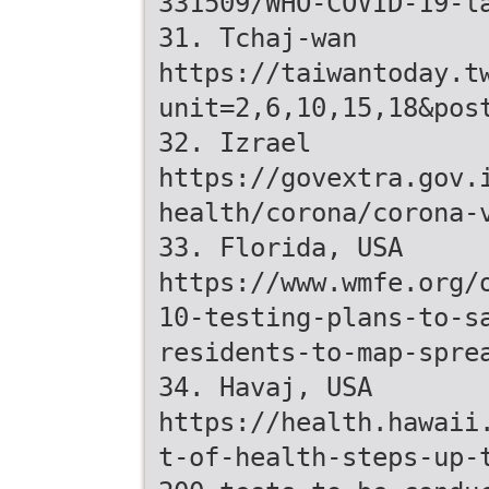
331509/WHO-COVID-19-l
31. Tchaj-wan
https://taiwantoday.t
unit=2,6,10,15,18&pos
32. Izrael
https://govextra.gov.
health/corona/corona-
33. Florida, USA
https://www.wmfe.org/
10-testing-plans-to-s
residents-to-map-spre
34. Havaj, USA
https://health.hawaii
t-of-health-steps-up-