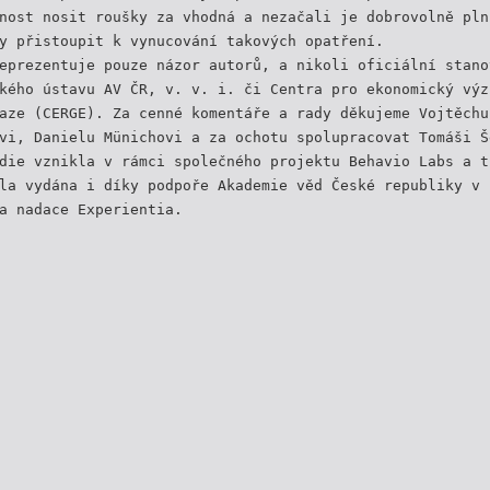
nost nosit roušky za vhodná a nezačali je dobrovolně pln
y přistoupit k vynucování takových opatření.
eprezentuje pouze názor autorů, a nikoli oficiální stano
kého ústavu AV ČR, v. v. i. či Centra pro ekonomický výz
aze (CERGE). Za cenné komentáře a rady děkujeme Vojtěchu
vi, Danielu Münichovi a za ochotu spolupracovat Tomáši Š
die vznikla v rámci společného projektu Behavio Labs a t
la vydána i díky podpoře Akademie věd České republiky v 
a nadace Experientia.