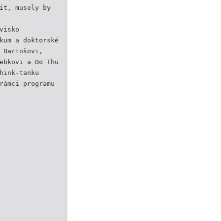
it, musely by
visko
kum a doktorské
 Bartošovi,
ebkovi a Do Thu
hink-tanku
rámci programu