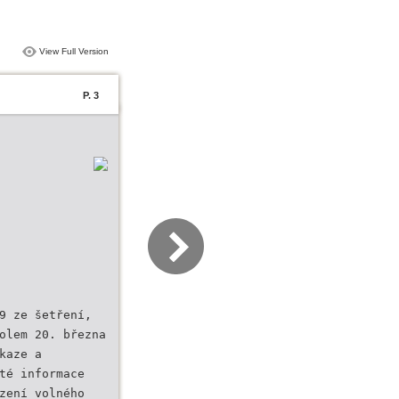
View Full Version
P. 3
9 ze šetření,
olem 20. března
kaze a
té informace
zení volného