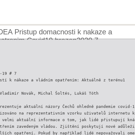
IDEA Pristup domacnosti k nakaze a
patrenim Covid19 brezen2020 7
-19 # 7
stí k nákaze a vládním opatřením: Aktuálně z terénu1
Vladimír Novák, Michal Šoltés, Lukáš Tóth
rezentuje aktuální názory Čechů ohledně pandemie covid-1
izováno na reprezentativním vzorku uživatelů internetu k
 velmi aktuální informace o tom, jak lidé přistupují kná
třením zavedeným vládou. Zjištění poskytují nové adůleži
lších opatření. Pokud by například lidé nepovažovali ome