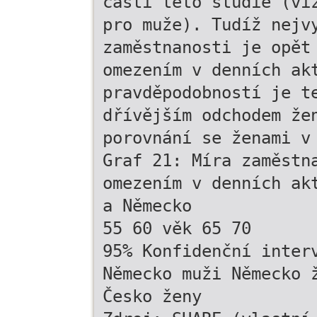
části této studie (vi
pro muže). Tudíž nejv
zaměstnanosti je opět
omezením v denních ak
pravděpodobností je t
dřívějším odchodem že
porovnání se ženami v
Graf 21: Míra zaměstn
omezením v denních ak
a Německo
55 60 věk 65 70
95% Konfidenční inter
Německo muži Německo 
Česko ženy