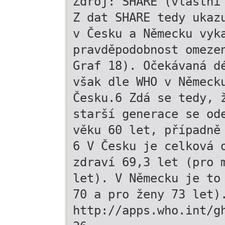
Zdroj: SHARE (vlastní
Z dat SHARE tedy ukaz
v Česku a Německu vyk
pravděpodobnost omeze
Graf 18). Očekávaná d
však dle WHO v Německ
Česku.6 Zdá se tedy, 
starší generace se od
věku 60 let, případně
6 V Česku je celková 
zdraví 69,3 let (pro 
let). V Německu je to
70 a pro ženy 73 let)
http://apps.who.int/g