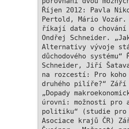
porovnání dvou možnýc
Říjen 2012: Pavla Nik
Pertold, Mário Vozár.
říkají data o chování
Ondřej Schneider. „Ja
Alternativy vývoje st
důchodového systému“ 
Schneider, Jiří Šatav
na rozcestí: Pro koho
druhého pilíře?“ Září
„Dopady makroekonomic
úrovni: možnosti pro 
politiku“ (studie pro
Asociace krajů ČR) Zá