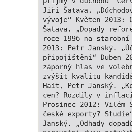
příjmy v důchodu“ Čer
Jiří Šatava. „Důchodo
vývoje“ Květen 2013: 
Šatava. „Dopady refor
roce 1996 na starobní
2013: Petr Janský. „Ú
připojištění“ Duben 2
záporný hlas ve voleb
zvýšit kvalitu kandid
Hait, Petr Janský. „K
cen? Rozdíly v inflac
Prosinec 2012: Vilém 
české exporty? Studie
Janský. „Odhady dopad