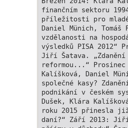
Březen 2014: Klára Ka
finančním sektoru 199
příležitosti pro mlad
Daniel Münich, Tomáš 
vzdělanosti na hospod
výsledků PISA 2012“ P
Jiří Šatava. „Zdanění
reformou...“ Prosinec
Kalíšková, Daniel Mün
společné kasy? Zdaněn
podnikání v českém sy
Dušek, Klára Kalíškov
roku 2015 přinesla ji
daní?“ Září 2013: Jiř