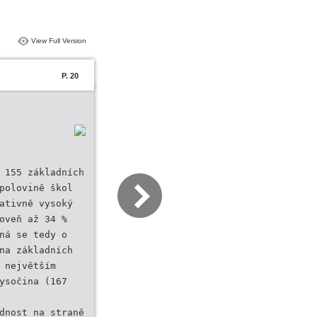
View Full Version
P. 20
 155 základních
polovině škol
ativně vysoký
oveň až 34 %
ná se tedy o
na základních
 největším
ysočina (167
dnost na straně