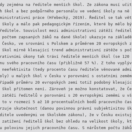
dy zejména na ředitele menších škol. Ze zákona musí učit
h škol a bez podpůrného personálu ve vedení školy na ně 
ministrativní práce (Hřebecký, 2019). Ředitel se tak vět
 školy a málo pak pedagogickým řízením, které by mělo bý
ředitele. Souvislost mezi administrativní zátěží ředitel
 počtem zapsaných žáků na dané škole) ukazuje na základě
 Česko, ve srovnání s Polskem a průměrem 20 evropských z
 škol mírně klesající trend administrativní zátěže s poč
rativními úkony tak tráví ředitelé menších škol (se 120 
nu svého pracovního času (přibližně 57 %). Z toho vyplýv
 neefektivita (tedy procento času ředitele věnované admi
oly) u malých škol v Česku v porovnání s ostatními zeměm
řípadě průměru 20 evropských zemí totiž podobný klesajíc
 škol přítomen není. Zároveň je možno konstatovat, že Če
 zátěži ředitelů v porovnání s 20 evropskými zeměmi u vš
 to v rozmezí 5 až 10 procentuálních bodů pracovního čas
rzuje skutečnost (danou povinnou právní subjektivitou šk
ditele uvedenými ve školském zákonu), že v Česku existuj
 zatížení ředitelů škol bez ohledu na velikost školy, kt
u polovinu jejich pracovního času. S nárůstem počtu žáků