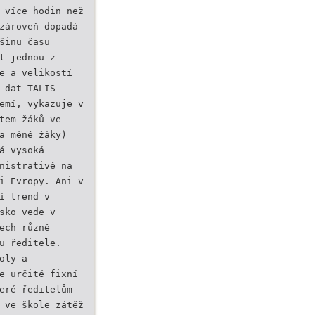
 více hodin než
zároveň dopadá
šinu času
t jednou z
e a velikostí
 dat TALIS
emí, vykazuje v
tem žáků ve
a méně žáky)
á vysoká
nistrativě na
i Evropy. Ani v
í trend v
sko vede v
ech různě
u ředitele.
oly a
e určité fixní
eré ředitelům
 ve škole zátěž