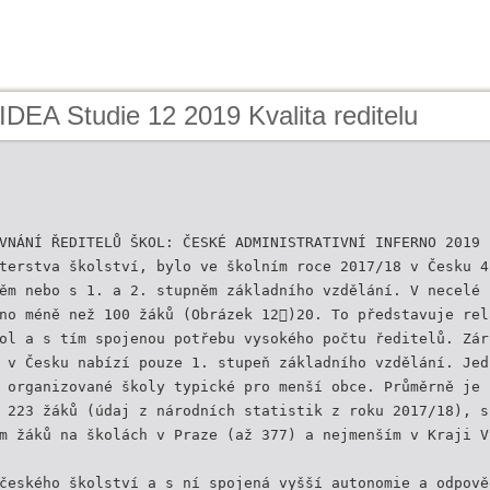
IDEA Studie 12 2019 Kvalita reditelu
VNÁNÍ ŘEDITELŮ ŠKOL: ČESKÉ ADMINISTRATIVNÍ INFERNO 2019
terstva školství, bylo ve školním roce 2017/18 v Česku 4
ěm nebo s 1. a 2. stupněm základního vzdělání. V necelé 
no méně než 100 žáků (Obrázek 12)20. To představuje rel
ol a s tím spojenou potřebu vysokého počtu ředitelů. Zár
 v Česku nabízí pouze 1. stupeň základního vzdělání. Jed
 organizované školy typické pro menší obce. Průměrně je 
 223 žáků (údaj z národních statistik z roku 2017/18), s
m žáků na školách v Praze (až 377) a nejmenším v Kraji V
českého školství a s ní spojená vyšší autonomie a odpově