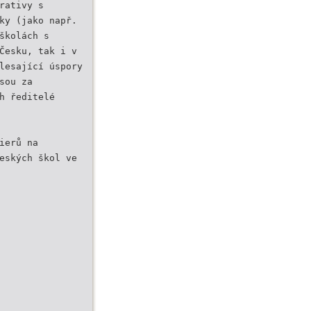
rativy s
ky (jako např.
školách s
Česku, tak i v
lesající úspory
sou za
h ředitelé
ierů na
eských škol ve