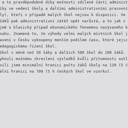
 a to pravděpodobně díky možnosti sdílené části administ
íky ve vedení školy a dalšími administrativními pracovní
ly), kteří v případě malých škol nejsou k dispozici. Ve 
žáků pak administrativní zátěž opět narůstá, a to jak v 
jmě o klasický případ ekonomického fenoménu nazývaného k
sahu. Znamená to, že výhody velmi malých místních škol j
avení v Česku vykoupeny menším podílem času, které jejic
edagogickému řízení škol.
škol s méně než 50 žáky a dalších 580 škol do 100 žáků.
yhnuli možnému zkreslení výsledků kvůli přítomnosti outl
vili jsme minimální hranici počtu žáků školy na 120 (5 č
ální hranici na 700 (5 % českých škol ve vzorku).