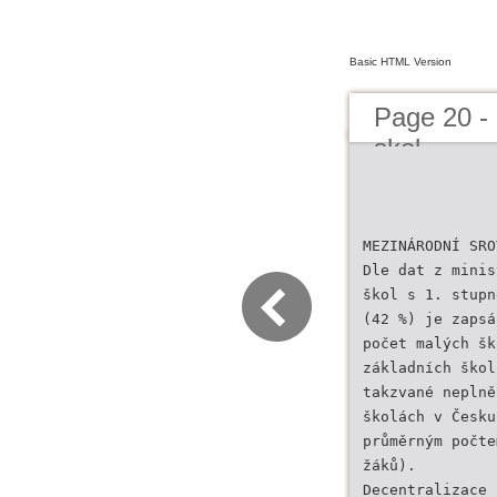
Basic HTML Version
Page 20 - 
skol
MEZINÁRODNÍ SRO
Dle dat z minis
škol s 1. stupn
(42 %) je zapsá
počet malých šk
základních škol
takzvané neplně
školách v Česku
průměrným počte
žáků).
Decentralizace 