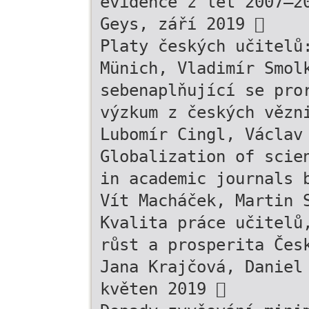
evidence z let 2007–2
Geys, září 2019 
Platy českých učitelů
Münich, Vladimír Smol
sebenaplňující se pro
výzkum z českých vězn
Lubomír Cingl, Václav
Globalization of scie
in academic journals 
Vít Macháček, Martin 
Kvalita práce učitelů
růst a prosperita Čes
Jana Krajčová, Daniel
květen 2019 