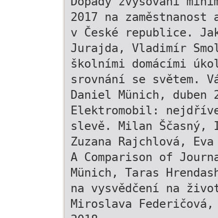
Dopady zvyšování mini
2017 na zaměstnanost 
v České republice. Ja
Jurajda, Vladimír Smo
školními domácími úko
srovnání se světem. V
Daniel Münich, duben 
Elektromobil: nejdřív
slevě. Milan Ščasný, 
Zuzana Rajchlová, Eva
A Comparison of Journ
Münich, Taras Hrendas
na vysvědčení na živo
Miroslava Federičová,