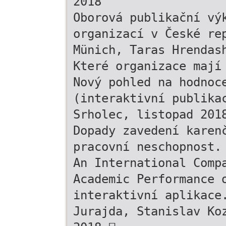
2018
Oborová publikační vý
organizací v České re
Münich, Taras Hrendas
Které organizace mají
Nový pohled na hodnoc
(interaktivní publika
Srholec, listopad 201
Dopady zavedení karen
pracovní neschopnost.
An International Comp
Academic Performance 
interaktivní aplikace
Jurajda, Stanislav Ko