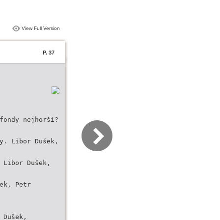
View Full Version
P. 37
fondy nejhorší?
y. Libor Dušek,
 Libor Dušek,
ek, Petr
 Dušek,