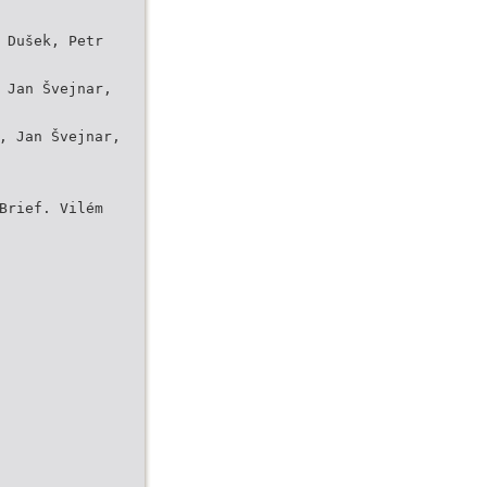
 Dušek, Petr
 Jan Švejnar,
, Jan Švejnar,
Brief. Vilém