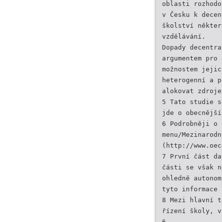
oblasti rozhodo
v Česku k decen
školství někter
vzdělávání.
Dopady decentra
argumentem pro 
možnostem jejic
heterogenní a p
alokovat zdroje
5 Tato studie s
jde o obecnější
6 Podrobněji o 
menu/Mezinarodn
(http://www.oec
7 První část da
části se však n
ohledně autonom
tyto informace 
8 Mezi hlavní t
řízení školy, v
6