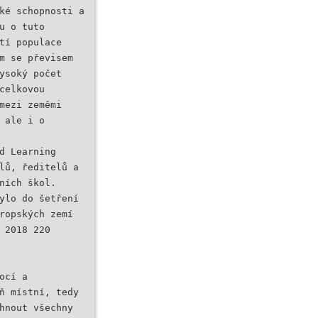
ké schopnosti a
u o tuto
tí populace
m se převisem
ysoký počet
celkovou
mezi zeměmi
 ale i o
d Learning
lů, ředitelů a
ních škol.
ylo do šetření
ropských zemí
 2018 220
ocí a
ň místní, tedy
hnout všechny