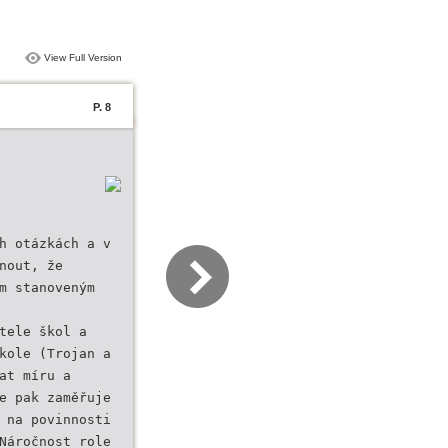
View Full Version
P. 8
h otázkách a v
nout, že
m stanoveným
tele škol a
kole (Trojan a
at míru a
e pak zaměřuje
 na povinnosti
Náročnost role