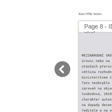
Basic HTML Version
Page 8 - I
skol
MEZINÁRODNÍ SRO
úrovni nebo na 
otázkách přeroz
většina rozhodn
ministerstvem š
Tato neobvykle 
zároveň na obje
Svobodová, 2019
charakter auton
na dopady decen
ředitele a na o