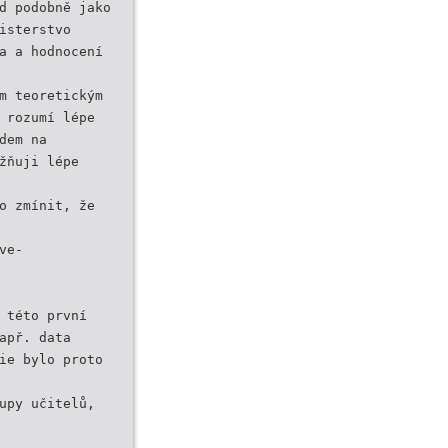
d podobně jako
isterstvo
a a hodnocení
m teoretickým
 rozumí lépe
dem na
žňuji lépe
o zmínit, že
ve-
 této první
apř. data
ie bylo proto
upy učitelů,