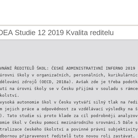
DEA Studie 12 2019 Kvalita reditelu
VNÁNÍ ŘEDITELŮ ŠKOL: ČESKÉ ADMINISTRATIVNÍ INFERNO 2019
úrovni školy v organizačních, personálních, kurikulárníc
dělování zdrojů (OECD, 2018a). Avšak zde je třeba podotk
utí na úrovni školy se v Česku přijímá v souladu s rámce
kolství.
vysoká autonomie škol v Česku vytváří silný tlak na ředi
m jejich práce a odpovědnost za vzdělávací výsledky na š
). Tato studie si proto klade za cíl podrobněji analyzov
omie škol v Česku pomocí mezinárodního srovnání.5 Dále s
tralizace českého školství a povinné právní subjektivity
dbornou připravenost ředitelů tuto novou roli zastávat. 