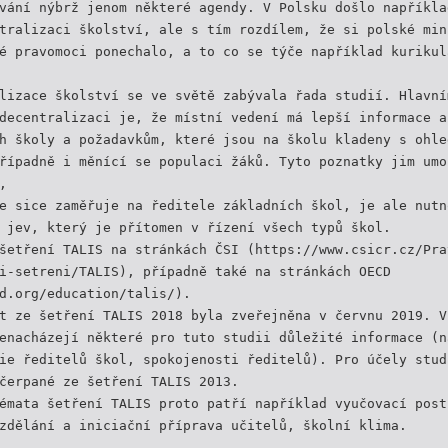
vání nýbrž jenom některé agendy. V Polsku došlo napříkla
tralizaci školství, ale s tím rozdílem, že si polské min
é pravomoci ponechalo, a to co se týče například kurikul
lizace školství se ve světě zabývala řada studií. Hlavní
decentralizaci je, že místní vedení má lepší informace a
h školy a požadavkům, které jsou na školu kladeny s ohle
řípadně i měnící se populaci žáků. Tyto poznatky jim umo
,
e sice zaměřuje na ředitele základních škol, je ale nutn
 jev, který je přítomen v řízení všech typů škol.
šetření TALIS na stránkách ČSI (https://www.csicr.cz/Pra
i-setreni/TALIS), případně také na stránkách OECD
d.org/education/talis/).
t ze šetření TALIS 2018 byla zveřejněna v červnu 2019. V
enacházejí některé pro tuto studii důležité informace (n
ie ředitelů škol, spokojenosti ředitelů). Pro účely stud
čerpané ze šetření TALIS 2013.
émata šetření TALIS proto patří například vyučovací post
zdělání a iniciační příprava učitelů, školní klima.