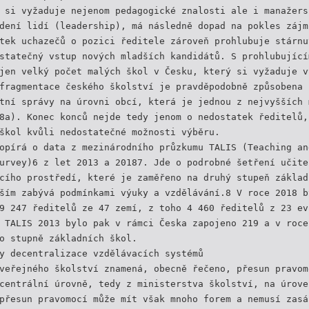
 si vyžaduje nejenom pedagogické znalosti ale i manažers
dení lidí (leadership), má následně dopad na pokles zájm
tek uchazečů o pozici ředitele zároveň prohlubuje stárnu
statečný vstup nových mladších kandidátů. S prohlubující
jen velký počet malých škol v Česku, který si vyžaduje v
fragmentace českého školství je pravděpodobně způsobena 
tní správy na úrovni obcí, která je jednou z nejvyšších 
8a). Konec konců nejde tedy jenom o nedostatek ředitelů,
škol kvůli nedostatečné možnosti výběru.
opírá o data z mezinárodního průzkumu TALIS (Teaching an
urvey)6 z let 2013 a 20187. Jde o podrobné šetření učite
cího prostředí, které je zaměřeno na druhý stupeň základ
ším zabývá podmínkami výuky a vzdělávání.8 V roce 2018 b
9 247 ředitelů ze 47 zemí, z toho 4 460 ředitelů z 23 ev
 TALIS 2013 bylo pak v rámci Česka zapojeno 219 a v roce
o stupně základních škol.
y decentralizace vzdělávacích systémů
veřejného školství znamená, obecně řečeno, přesun pravom
centrální úrovně, tedy z ministerstva školství, na úrove
přesun pravomocí může mít však mnoho forem a nemusí zasá