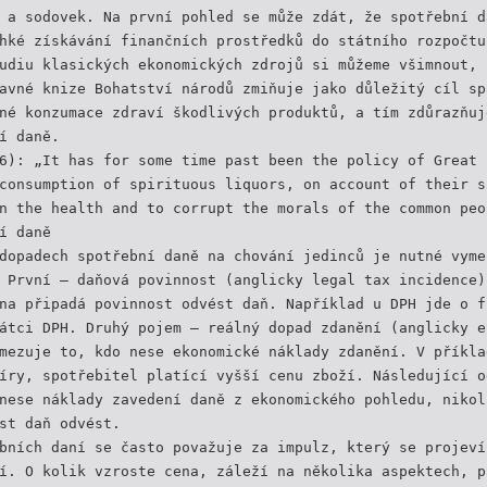
 a sodovek. Na první pohled se může zdát, že spotřební d
hké získávání finančních prostředků do státního rozpočtu
udiu klasických ekonomických zdrojů si můžeme všimnout, 
avné knize Bohatství národů zmiňuje jako důležitý cíl sp
né konzumace zdraví škodlivých produktů, a tím zdůrazňuj
í daně.
6): „It has for some time past been the policy of Great 
consumption of spirituous liquors, on account of their s
n the health and to corrupt the morals of the common peo
í daně
dopadech spotřební daně na chování jedinců je nutné vyme
 První – daňová povinnost (anglicky legal tax incidence)
na připadá povinnost odvést daň. Například u DPH jde o f
átci DPH. Druhý pojem – reálný dopad zdanění (anglicky e
mezuje to, kdo nese ekonomické náklady zdanění. V příkla
íry, spotřebitel platící vyšší cenu zboží. Následující o
nese náklady zavedení daně z ekonomického pohledu, nikol
st daň odvést.
bních daní se často považuje za impulz, který se projeví
í. O kolik vzroste cena, záleží na několika aspektech, p