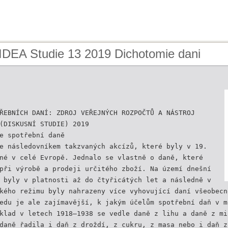
 IDEA Studie 13 2019 Dichotomie dani
ŘEBNÍCH DANÍ: ZDROJ VEŘEJNÝCH ROZPOČTŮ A NÁSTROJ
(DISKUSNÍ STUDIE) 2019
e spotřební daně
e následovníkem takzvaných akcízů, které byly v 19.
né v celé Evropě. Jednalo se vlastně o daně, které
při výrobě a prodeji určitého zboží. Na území dnešní
 byly v platnosti až do čtyřicátých let a následně v
kého režimu byly nahrazeny více vyhovující daní všeobecn
edu je ale zajímavější, k jakým účelům spotřební daň v m
klad v letech 1918–1938 se vedle daně z lihu a daně z mi
daně řadila i daň z droždí, z cukru, z masa nebo i daň z