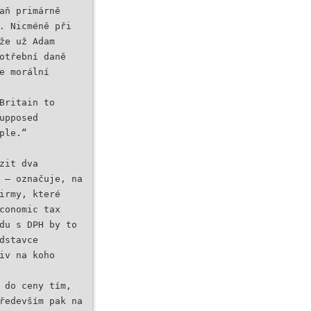
aň primárně
. Nicméně při
že už Adam
otřební daně
e morální
Britain to
upposed
ple.“
zit dva
 – označuje, na
irmy, které
conomic tax
du s DPH by to
dstavce
iv na koho
 do ceny tím,
ředevším pak na