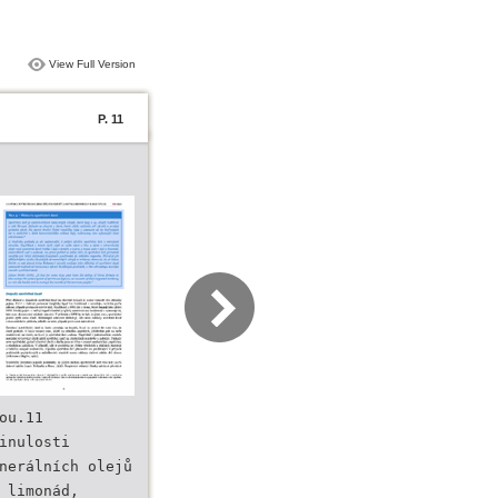
View Full Version
P. 11
ou.11
inulosti
nerálních olejů
 limonád,