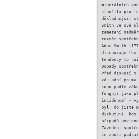
minerálních vod
sloužila pro le
důkladnějším st
Smith ve své sl
zamezení nadměr
rozměr spotřebn
Adam Smith (177
discourage the 
tendency to rui
Dopady spotřebn
Před diskusí o 
základní pojmy.
koho podle záko
fungují jako pl
incidence) – vy
byl, do jisté m
diskutují, kdo 
připadá povinno
Zavedení spotře
že zboží podraž