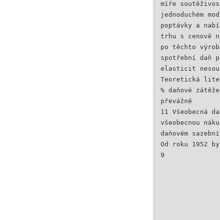
míře soutěživos
jednoduchém mod
poptávky a nabí
trhu s cenově n
po těchto výrob
spotřební daň p
elasticit nesou
Teoretická lite
% daňové zátěže
převážně
11 Všeobecná da
všeobecnou náku
daňovém sazební
Od roku 1952 by
9