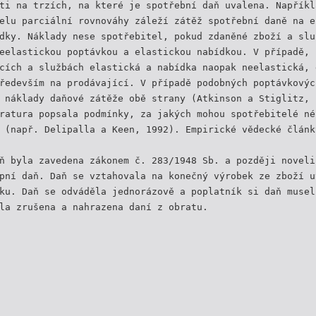
ti na trzích, na které je spotřební daň uvalena. Napříkl
elu parciální rovnováhy záleží zátěž spotřební daně na e
dky. Náklady nese spotřebitel, pokud zdaněné zboží a slu
eelastickou poptávkou a elastickou nabídkou. V případě, 
cích a službách elastická a nabídka naopak neelastická, 
ředevším na prodávající. V případě podobných poptávkovýc
 náklady daňové zátěže obě strany (Atkinson a Stiglitz, 
ratura popsala podmínky, za jakých mohou spotřebitelé né
 (např. Delipalla a Keen, 1992). Empirické vědecké článk
ň byla zavedena zákonem č. 283/1948 Sb. a později noveli
pní daň. Daň se vztahovala na konečný výrobek ze zboží u
ku. Daň se odváděla jednorázově a poplatník si daň musel
la zrušena a nahrazena daní z obratu.