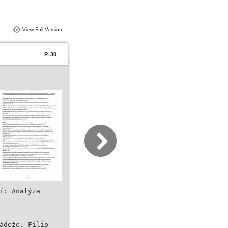
View Full Version
P. 30
í: Analýza
ádeže. Filip