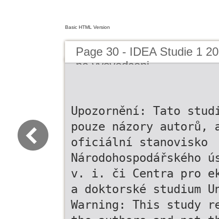
Basic HTML Version
Page 30 - IDEA Studie 1 
na vysvedceni
Upozornění: Tato stud
pouze názory autorů, 
oficiální stanovisko
Národohospodářského ú
v. i. či Centra pro e
a doktorské studium U
Warning: This study r