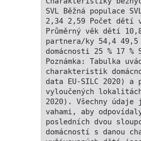
Charakteristiky běžný
SVL Běžná populace SV
2,34 2,59 Počet dětí 
Průměrný věk dětí 10,
partnera/ky 54,4 49,5
domácnosti 25 % 17 % 
Poznámka: Tabulka uvá
charakteristik domácn
data EU-SILC 2020) a 
vyloučených lokalitác
2020). Všechny údaje 
vahami, aby odpovídal
posledních dvou sloup
domácností s danou ch