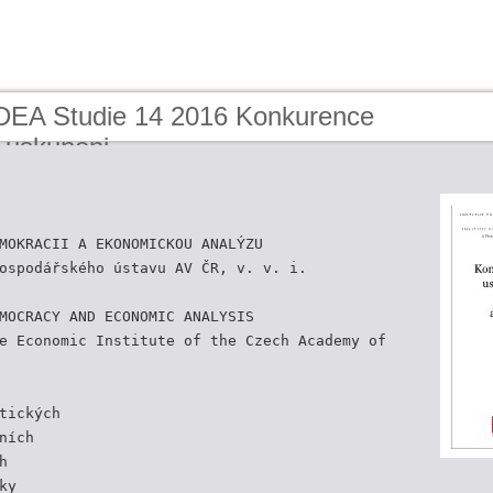
IDEA Studie 14 2016 Konkurence
h uskupeni
MOKRACII A EKONOMICKOU ANALÝZU
ospodářského ústavu AV ČR, v. v. i.
MOCRACY AND ECONOMIC ANALYSIS
e Economic Institute of the Czech Academy of
tických
ních
h
ky