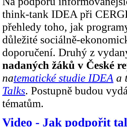
Na podporu informovanější
think-tank IDEA při CERGE
přehledy toho, jak programy 
důležité sociálně-ekonomic
doporučení. Druhý z vydan
nadaných žáků v České re
na
tematické studie IDEA
a 
Talks
. Postupně budou vyd
tématům.
Video - Jak podpořit t