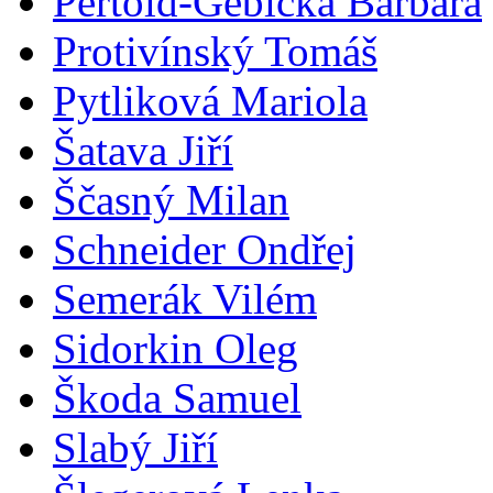
Pertold-Gebicka Barbara
Protivínský Tomáš
Pytliková Mariola
Šatava Jiří
Ščasný Milan
Schneider Ondřej
Semerák Vilém
Sidorkin Oleg
Škoda Samuel
Slabý Jiří