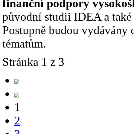
finanční podpory vysokoš
původní studii IDEA a také
Postupně budou vydávány o
tématům.
Stránka 1 z 3
1
2
3