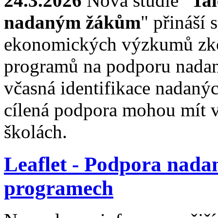
24.3.2026
Nová studie "
Tal
nadaným žákům
" přináší 
ekonomických výzkumů zkou
programů na podporu nadaný
včasná identifikace nadanýc
cílená podpora mohou mít v
školách.
Leaflet - Podpora nada
programech