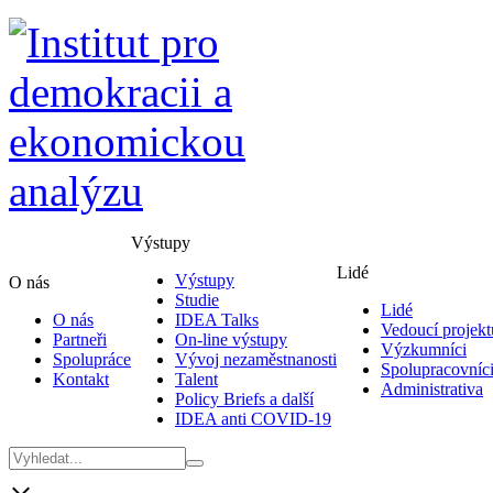
Výstupy
Lidé
Výstupy
O nás
Studie
Lidé
O nás
IDEA Talks
Vedoucí projekt
Partneři
On-line výstupy
Výzkumníci
Spolupráce
Vývoj nezaměstnanosti
Spolupracovníc
Kontakt
Talent
Administrativa
Policy Briefs a další
IDEA anti COVID-19