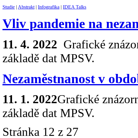
Studie
|
Abstrakt
|
Infografika
|
IDEA Talks
Vliv pandemie na nezam
11. 4. 2022
Grafické znázo
základě dat MPSV.
Nezaměstnanost v obdob
11. 1. 2022
Grafické znázor
základě dat MPSV.
Stránka 12 z 27