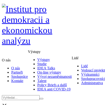
Výstupy
Lidé
Výstupy
O nás
Studie
Lidé
O nás
IDEA Talks
Vedoucí projekt
Partneři
On-line výstupy
Výzkumníci
Spolupráce
Vývoj nezaměstnanosti
Spolupracovníc
Kontakt
Talent
Administrativa
Policy Briefs a další
IDEA anti COVID-19