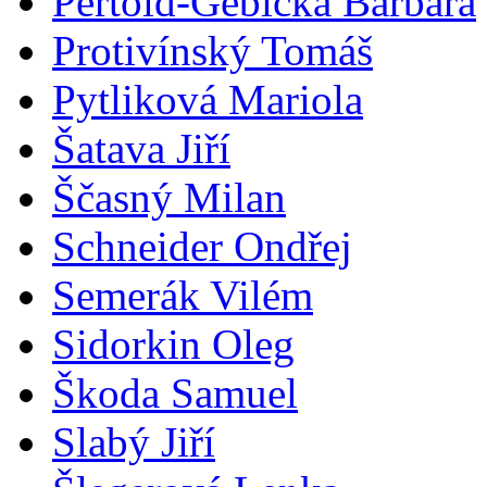
Pertold-Gebicka Barbara
Protivínský Tomáš
Pytliková Mariola
Šatava Jiří
Ščasný Milan
Schneider Ondřej
Semerák Vilém
Sidorkin Oleg
Škoda Samuel
Slabý Jiří