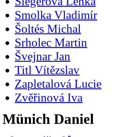
Šlegerová Lenka
Smolka Vladimír
Šoltés Michal
Srholec Martin
Švejnar Jan
Titl Vítězslav
Zapletalová Lucie
Zvěřinová Iva
Münich Daniel