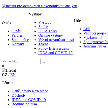
Výstupy
Lidé
Výstupy
O nás
Studie
Lidé
O nás
IDEA Talks
Vedoucí projekt
Partneři
On-line výstupy
Výzkumníci
Spolupráce
Vývoj nezaměstnanosti
Spolupracovníc
Kontakt
Talent
Administrativa
Policy Briefs a další
IDEA anti COVID-19
×
CZ
/
EN
Témata
Daně, dávky a trh práce
Důchody
IDEA anti COVID-19
Rodinná politika