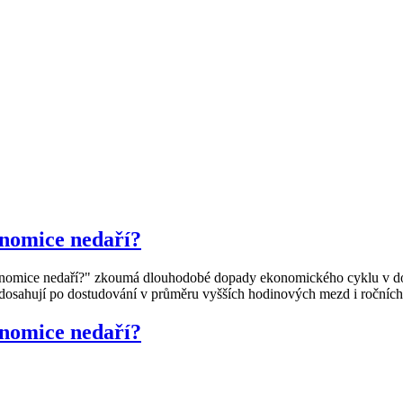
konomice nedaří?
konomice nedaří?" zkoumá dlouhodobé dopady ekonomického cyklu v době
dosahují po dostudování v průměru vyšších hodinových mezd i ročních 
konomice nedaří?