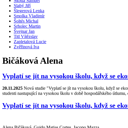
Škoda Samuel
Slabý Jiří
Šlegerová Lenka
Smolka Vladimír
Šoltés Michal
Srholec Martin
Švejnar Jan
Titl Vítězslav
Zapletalová Lucie
Zvěřinová Iva
Bičáková Alena
Vyplatí se jít na vysokou školu, když se e
20.11.2025
Nová studie "Vyplatí se jít na vysokou školu, když se e
studenti nastupující na vysokou školu v době hospodářského útlumu, 
Vyplatí se jít na vysokou školu, když se e
Alena Bičáková, Guido Matias Cortes, Jacopo Mazza