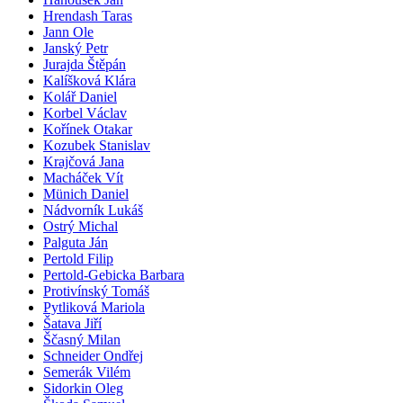
Hrendash Taras
Jann Ole
Janský Petr
Jurajda Štěpán
Kalíšková Klára
Kolář Daniel
Korbel Václav
Kořínek Otakar
Kozubek Stanislav
Krajčová Jana
Macháček Vít
Münich Daniel
Nádvorník Lukáš
Ostrý Michal
Palguta Ján
Pertold Filip
Pertold-Gebicka Barbara
Protivínský Tomáš
Pytliková Mariola
Šatava Jiří
Ščasný Milan
Schneider Ondřej
Semerák Vilém
Sidorkin Oleg