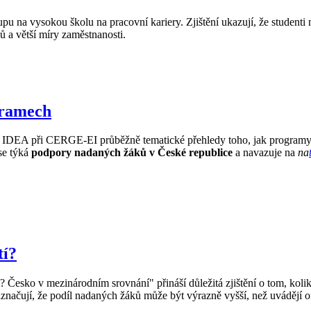
na vysokou školu na pracovní kariery. Zjištění ukazují, že studenti 
 a větší míry zaměstnanosti.
gramech
IDEA při CERGE-EI průběžně tematické přehledy toho, jak programy hla
se týká
podpory nadaných žáků v České republice
a navazuje na
na
tí?
 Česko v mezinárodním srovnání" přináší důležitá zjištění o tom, kolik
ačují, že podíl nadaných žáků může být výrazně vyšší, než uvádějí ofic