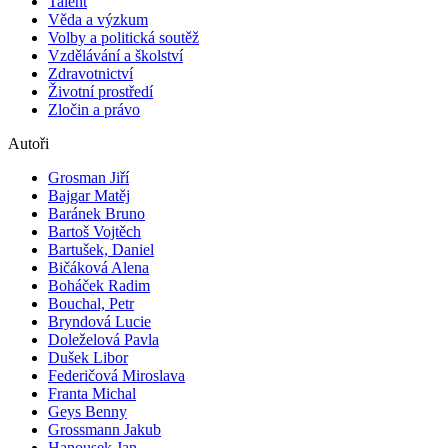
Talent
Věda a výzkum
Volby a politická soutěž
Vzdělávání a školství
Zdravotnictví
Životní prostředí
Zločin a právo
Autoři
Grosman Jiří
Bajgar Matěj
Baránek Bruno
Bartoš Vojtěch
Bartušek, Daniel
Bičáková Alena
Boháček Radim
Bouchal, Petr
Bryndová Lucie
Doleželová Pavla
Dušek Libor
Federičová Miroslava
Franta Michal
Geys Benny
Grossmann Jakub
Hanousek Jan