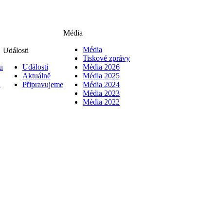
Média
Média
Události
Tiskové zprávy
u
Události
Média 2026
Aktuálně
Média 2025
i
Připravujeme
Média 2024
Média 2023
Média 2022