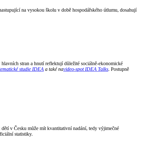
nastupující na vysokou školu v době hospodářského útlumu, dosahují
vních stran a hnutí reflektují důležité sociálně-ekonomické
tematické studie IDEA
a také na
video-spot IDEA Talks
. Postupně
 dětí v Česku může mít kvantitativní nadání, tedy výjimečné
iální statistiky.