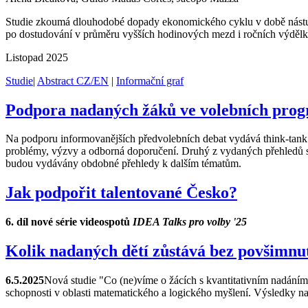
Studie zkoumá dlouhodobé dopady ekonomického cyklu v době nástupu 
po dostudování v průměru vyšších hodinových mezd i ročních výdělků
Listopad 2025
Studie
|
Abstract CZ/EN
|
Informační graf
Podpora nadaných žáků ve volebních pro
Na podporu informovanějších předvolebních debat vydává think-tank 
problémy, výzvy a odborná doporučení. Druhý z vydaných přehledů 
budou vydávány obdobné přehledy k dalším tématům.
Jak podpořit talentované Česko?
6. díl nové série videospotů
IDEA Talks pro volby '25
Kolik nadaných dětí zůstává bez povšimnu
6.5.2025
Nová studie "Co (ne)víme o žácích s kvantitativním nadáním?
schopnosti v oblasti matematického a logického myšlení. Výsledky nazn