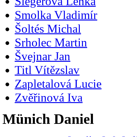
Šlegerová Lenka
Smolka Vladimír
Šoltés Michal
Srholec Martin
Švejnar Jan
Titl Vítězslav
Zapletalová Lucie
Zvěřinová Iva
Münich Daniel