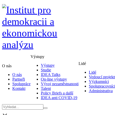
Výstupy
Lidé
Výstupy
O nás
Studie
Lidé
O nás
IDEA Talks
Vedoucí projekt
Partneři
On-line výstupy
Výzkumníci
Spolupráce
Vývoj nezaměstnanosti
Spolupracovníc
Kontakt
Talent
Administrativa
Policy Briefs a další
IDEA anti COVID-19