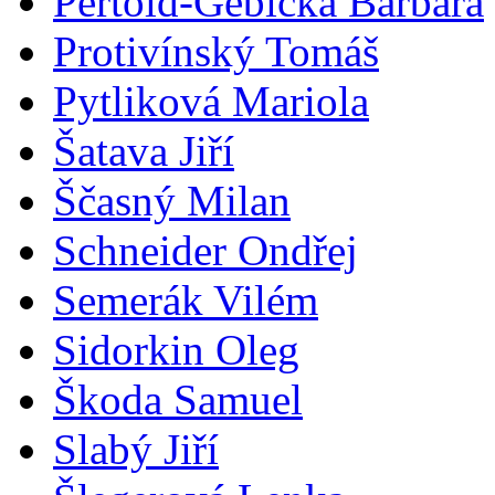
Pertold-Gebicka Barbara
Protivínský Tomáš
Pytliková Mariola
Šatava Jiří
Ščasný Milan
Schneider Ondřej
Semerák Vilém
Sidorkin Oleg
Škoda Samuel
Slabý Jiří