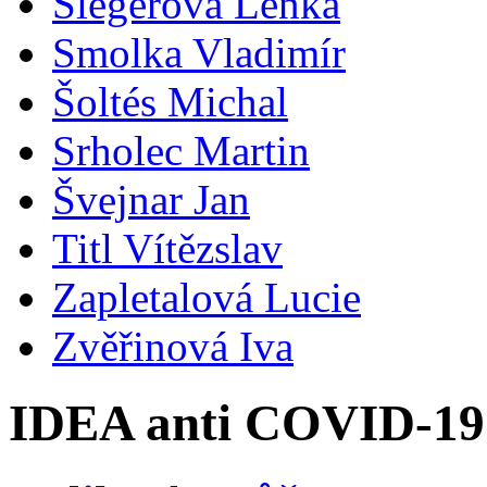
Šlegerová Lenka
Smolka Vladimír
Šoltés Michal
Srholec Martin
Švejnar Jan
Titl Vítězslav
Zapletalová Lucie
Zvěřinová Iva
IDEA anti COVID-19