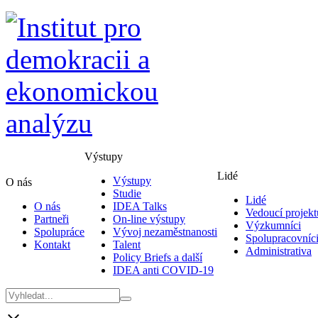
Výstupy
Lidé
Výstupy
O nás
Studie
Lidé
O nás
IDEA Talks
Vedoucí projekt
Partneři
On-line výstupy
Výzkumníci
Spolupráce
Vývoj nezaměstnanosti
Spolupracovníc
Kontakt
Talent
Administrativa
Policy Briefs a další
IDEA anti COVID-19