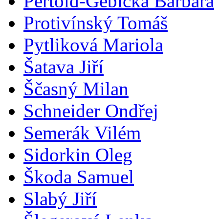
Pertold-Gebicka Barbara
Protivínský Tomáš
Pytliková Mariola
Šatava Jiří
Ščasný Milan
Schneider Ondřej
Semerák Vilém
Sidorkin Oleg
Škoda Samuel
Slabý Jiří