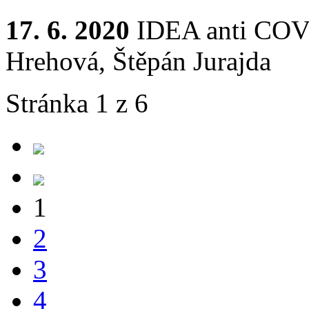
17. 6. 2020
IDEA anti COV
Hrehová, Štěpán Jurajda
Stránka 1 z 6
1
2
3
4