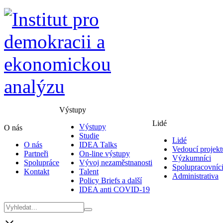
Výstupy
Lidé
Výstupy
O nás
Studie
Lidé
O nás
IDEA Talks
Vedoucí projekt
Partneři
On-line výstupy
Výzkumníci
Spolupráce
Vývoj nezaměstnanosti
Spolupracovníc
Kontakt
Talent
Administrativa
Policy Briefs a další
IDEA anti COVID-19