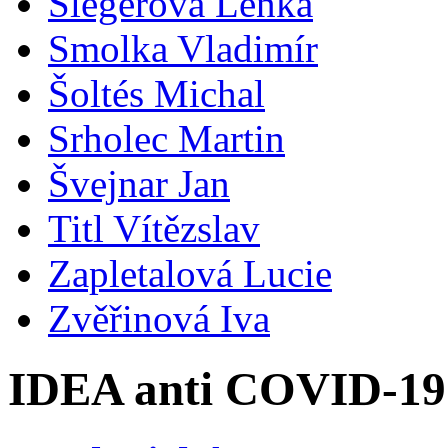
Šlegerová Lenka
Smolka Vladimír
Šoltés Michal
Srholec Martin
Švejnar Jan
Titl Vítězslav
Zapletalová Lucie
Zvěřinová Iva
IDEA anti COVID-19