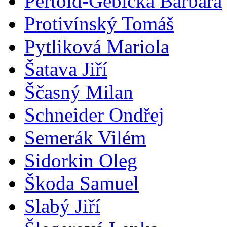
Pertold-Gebicka Barbara
Protivínský Tomáš
Pytliková Mariola
Šatava Jiří
Ščasný Milan
Schneider Ondřej
Semerák Vilém
Sidorkin Oleg
Škoda Samuel
Slabý Jiří