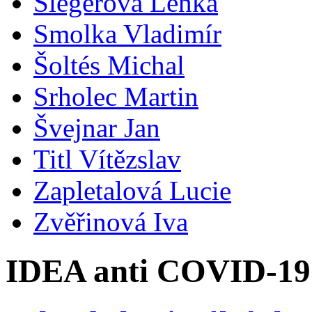
Šlegerová Lenka
Smolka Vladimír
Šoltés Michal
Srholec Martin
Švejnar Jan
Titl Vítězslav
Zapletalová Lucie
Zvěřinová Iva
IDEA anti COVID-19