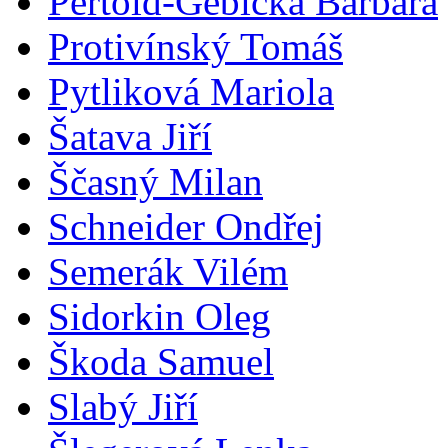
Pertold-Gebicka Barbara
Protivínský Tomáš
Pytliková Mariola
Šatava Jiří
Ščasný Milan
Schneider Ondřej
Semerák Vilém
Sidorkin Oleg
Škoda Samuel
Slabý Jiří