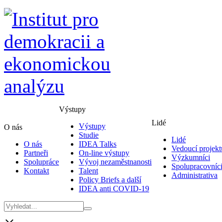
Výstupy
Lidé
Výstupy
O nás
Studie
Lidé
O nás
IDEA Talks
Vedoucí projekt
Partneři
On-line výstupy
Výzkumníci
Spolupráce
Vývoj nezaměstnanosti
Spolupracovníc
Kontakt
Talent
Administrativa
Policy Briefs a další
IDEA anti COVID-19