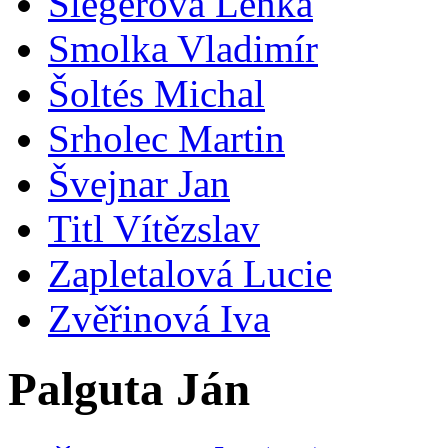
Šlegerová Lenka
Smolka Vladimír
Šoltés Michal
Srholec Martin
Švejnar Jan
Titl Vítězslav
Zapletalová Lucie
Zvěřinová Iva
Palguta Ján