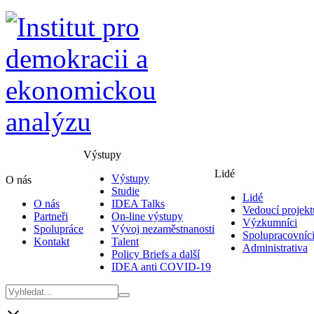
Výstupy
Lidé
Výstupy
O nás
Studie
Lidé
O nás
IDEA Talks
Vedoucí projekt
Partneři
On-line výstupy
Výzkumníci
Spolupráce
Vývoj nezaměstnanosti
Spolupracovníc
Kontakt
Talent
Administrativa
Policy Briefs a další
IDEA anti COVID-19