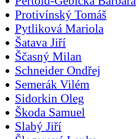
Pertold-Gebicka Barbara
Protivínský Tomáš
Pytliková Mariola
Šatava Jiří
Ščasný Milan
Schneider Ondřej
Semerák Vilém
Sidorkin Oleg
Škoda Samuel
Slabý Jiří