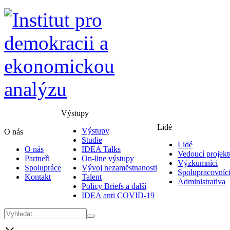
Výstupy
Lidé
Výstupy
O nás
Studie
Lidé
O nás
IDEA Talks
Vedoucí projekt
Partneři
On-line výstupy
Výzkumníci
Spolupráce
Vývoj nezaměstnanosti
Spolupracovníc
Kontakt
Talent
Administrativa
Policy Briefs a další
IDEA anti COVID-19