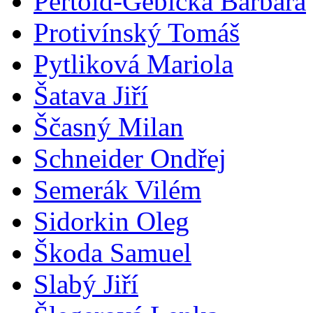
Pertold-Gebicka Barbara
Protivínský Tomáš
Pytliková Mariola
Šatava Jiří
Ščasný Milan
Schneider Ondřej
Semerák Vilém
Sidorkin Oleg
Škoda Samuel
Slabý Jiří