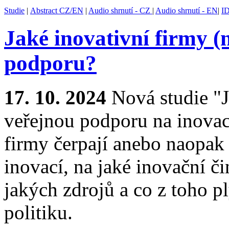
Studie
|
Abstract CZ/EN
|
Audio shrnutí - CZ
|
Audio shrnutí - EN
|
I
Jaké inovativní firmy (
podporu?
17. 10. 2024
Nová studie "J
veřejnou podporu na inovac
firmy čerpají anebo naopak
inovací, na jaké inovační či
jakých zdrojů a co z toho p
politiku.