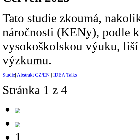
Tato studie zkoumá, nakolik
náročnosti (KENy), podle kt
vysokoškolskou výuku, liší
výzkumu.
Studie
|
Abstrakt CZ/EN
|
IDEA Talks
Stránka 1 z 4
1