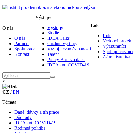
Výstupy
Lidé
Výstupy
O nás
Studie
Lidé
O nás
IDEA Talks
Vedoucí projekt
Partneři
On-line výstupy
Výzkumníci
Spolupráce
Vývoj nezaměstnanosti
Spolupracovníc
Kontakt
Talent
Administrativa
Policy Briefs a další
IDEA anti COVID-19
×
CZ
/
EN
Témata
Daně, dávky a trh práce
Důchody
IDEA anti COVID-19
Rodinná politika