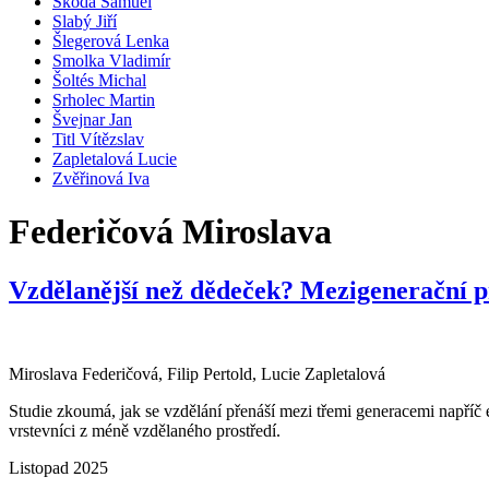
Škoda Samuel
Slabý Jiří
Šlegerová Lenka
Smolka Vladimír
Šoltés Michal
Srholec Martin
Švejnar Jan
Titl Vítězslav
Zapletalová Lucie
Zvěřinová Iva
Federičová Miroslava
Vzdělanější než dědeček? Mezigenerační p
Miroslava Federičová, Filip Pertold, Lucie Zapletalová
Studie zkoumá, jak se vzdělání přenáší mezi třemi generacemi napříč e
vrstevníci z méně vzdělaného prostředí.
Listopad 2025