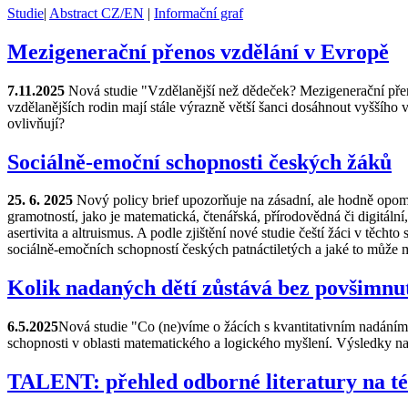
Studie
|
Abstract CZ/EN
|
Informační graf
Mezigenerační přenos vzdělání v Evropě
7.11.2025
Nová studie "Vzdělanější než dědeček? Mezigenerační přeno
vzdělanějších rodin mají stále výrazně větší šanci dosáhnout vyššího 
ovlivňují?
Sociálně-emoční schopnosti českých žáků
25. 6. 2025
Nový policy brief upozorňuje na zásadní, ale hodně opom
gramotností, jako je matematická, čtenářská, přírodovědná či digitální,
asertivita a altruismus. A podle zjištění nové studie čeští žáci v tě
sociálně-emočních schopností českých patnáctiletých a jaké to může m
Kolik nadaných dětí zůstává bez povšimnu
6.5.2025
Nová studie "Co (ne)víme o žácích s kvantitativním nadáním?
schopnosti v oblasti matematického a logického myšlení. Výsledky nazn
TALENT: přehled odborné literatury na t