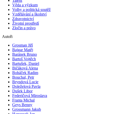
Talent
Věda a výzkum
Volby a politická soutěž
Vzdělávání a školství
Zdravotnictví
Životní prostředí
Zločin a právo
Autoři
Grosman Jiří
Bajgar Matěj
Baránek Bruno
Bartoš Vojtěch
Bartušek, Daniel
Bičáková Alena
Boháček Radim
Bouchal, Petr
Bryndová Lucie
Doleželová Pavla
Dušek Libor
Federičová Miroslava
Franta Michal
Geys Benny
Grossmann Jakub
Hanousek Jan