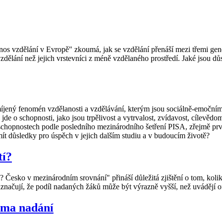
s vzdělání v Evropě" zkoumá, jak se vzdělání přenáší mezi třemi gen
vzdělání než jejich vrstevníci z méně vzdělaného prostředí. Jaké jsou 
íjený fenomén vzdělanosti a vzdělávání, kterým jsou sociálně-emočním
 jde o schopnosti, jako jsou trpělivost a vytrvalost, zvídavost, cílevěd
chto schopnostech podle posledního mezinárodního šetření PISA, zřejmě p
ít důsledky pro úspěch v jejich dalším studiu a v budoucím životě?
tí?
 Česko v mezinárodním srovnání" přináší důležitá zjištění o tom, kolik
ačují, že podíl nadaných žáků může být výrazně vyšší, než uvádějí ofic
éma nadání