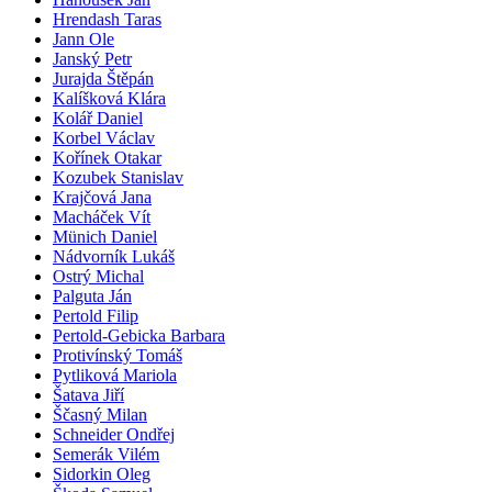
Hrendash Taras
Jann Ole
Janský Petr
Jurajda Štěpán
Kalíšková Klára
Kolář Daniel
Korbel Václav
Kořínek Otakar
Kozubek Stanislav
Krajčová Jana
Macháček Vít
Münich Daniel
Nádvorník Lukáš
Ostrý Michal
Palguta Ján
Pertold Filip
Pertold-Gebicka Barbara
Protivínský Tomáš
Pytliková Mariola
Šatava Jiří
Ščasný Milan
Schneider Ondřej
Semerák Vilém
Sidorkin Oleg