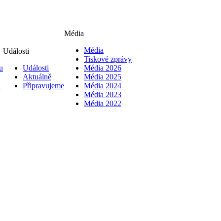
Média
Média
Události
Tiskové zprávy
u
Události
Média 2026
Aktuálně
Média 2025
i
Připravujeme
Média 2024
Média 2023
Média 2022