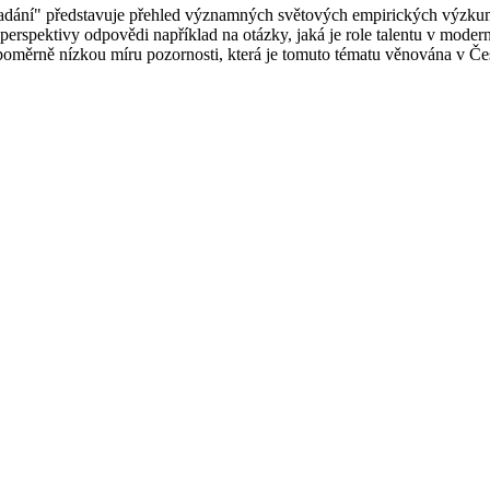
nadání" představuje přehled významných světových empirických výzkum
perspektivy odpovědi například na otázky, jaká je role talentu v modern
d poměrně nízkou míru pozornosti, která je tomuto tématu věnována v 