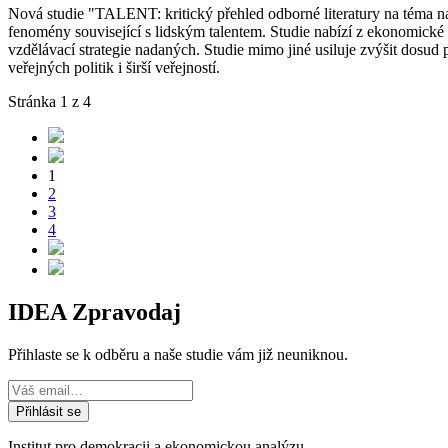
Nová studie "TALENT: kritický přehled odborné literatury na téma 
fenomény související s lidským talentem. Studie nabízí z ekonomické 
vzdělávací strategie nadaných. Studie mimo jiné usiluje zvýšit dosu
veřejných politik i širší veřejností.
Stránka 1 z 4
1
2
3
4
IDEA Zpravodaj
Přihlaste se k odběru a naše studie vám již neuniknou.
Institut pro demokracii a ekonomickou analýzu