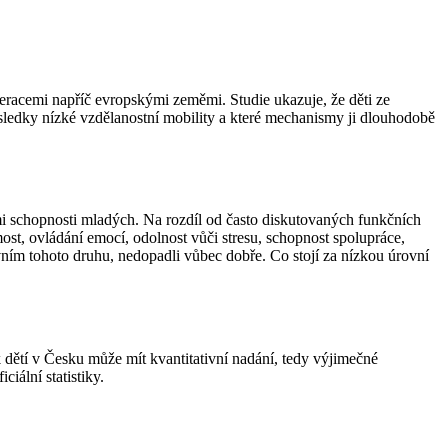
eracemi napříč evropskými zeměmi. Studie ukazuje, že děti ze
důsledky nízké vzdělanostní mobility a které mechanismy ji dlouhodobě
i schopnosti mladých. Na rozdíl od často diskutovaných funkčních
omost, ovládání emocí, odolnost vůči stresu, schopnost spolupráce,
rvním tohoto druhu, nedopadli vůbec dobře. Co stojí za nízkou úrovní
 dětí v Česku může mít kvantitativní nadání, tedy výjimečné
iální statistiky.