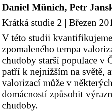
Daniel M
ü
nich, Petr Jans
Krátká studie 2 | Březen 20
V této studii kvantifikujem
zpomaleného tempa valoriza
chudoby starší populace v 
patří k nejnižším na světě,
valorizací může v některý
domácností způsobit výrazný
chudoby.