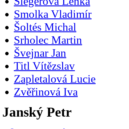
Šlegerová Lenka
Smolka Vladimír
Šoltés Michal
Srholec Martin
Švejnar Jan
Titl Vítězslav
Zapletalová Lucie
Zvěřinová Iva
Janský Petr