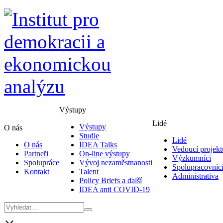
Výstupy
Lidé
Výstupy
O nás
Studie
Lidé
O nás
IDEA Talks
Vedoucí projekt
Partneři
On-line výstupy
Výzkumníci
Spolupráce
Vývoj nezaměstnanosti
Spolupracovníc
Kontakt
Talent
Administrativa
Policy Briefs a další
IDEA anti COVID-19