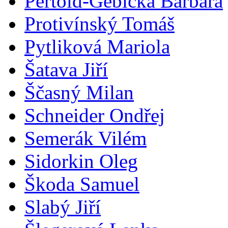
Pertold-Gebicka Barbara
Protivínský Tomáš
Pytliková Mariola
Šatava Jiří
Ščasný Milan
Schneider Ondřej
Semerák Vilém
Sidorkin Oleg
Škoda Samuel
Slabý Jiří