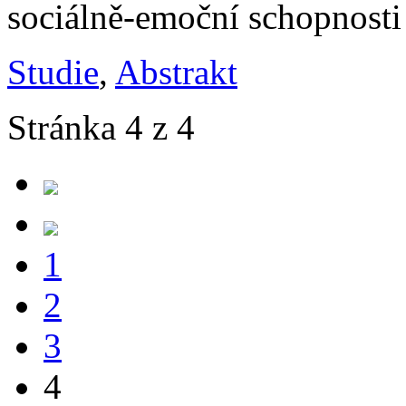
sociálně-emoční schopnosti 
Studie
,
Abstrakt
Stránka 4 z 4
1
2
3
4