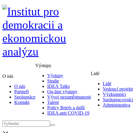
Výstupy
Lidé
Výstupy
O nás
Studie
Lidé
O nás
IDEA Talks
Vedoucí projekt
Partneři
On-line výstupy
Výzkumníci
Spolupráce
Vývoj nezaměstnanosti
Spolupracovníc
Kontakt
Talent
Administrativa
Policy Briefs a další
IDEA anti COVID-19