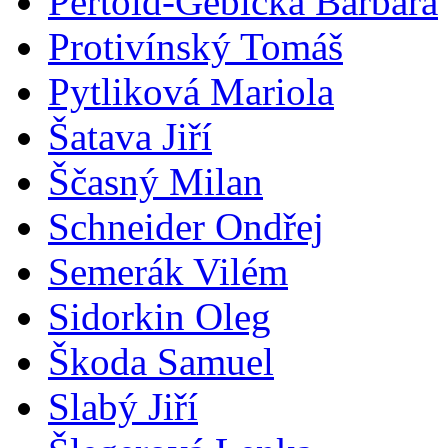
Pertold-Gebicka Barbara
Protivínský Tomáš
Pytliková Mariola
Šatava Jiří
Ščasný Milan
Schneider Ondřej
Semerák Vilém
Sidorkin Oleg
Škoda Samuel
Slabý Jiří