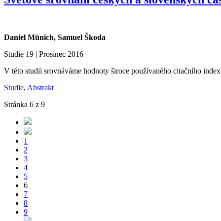
Daniel M
ü
nich
, Samuel Škoda
Studie 19 | Prosinec 2016
V této studii srovnáváme hodnoty široce používaného citačního index
Studie
,
Abstrakt
Stránka 6 z 9
1
2
3
4
5
6
7
8
9