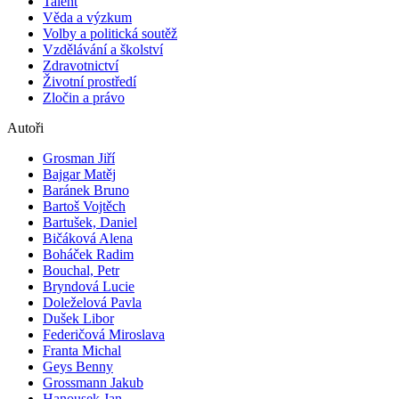
Talent
Věda a výzkum
Volby a politická soutěž
Vzdělávání a školství
Zdravotnictví
Životní prostředí
Zločin a právo
Autoři
Grosman Jiří
Bajgar Matěj
Baránek Bruno
Bartoš Vojtěch
Bartušek, Daniel
Bičáková Alena
Boháček Radim
Bouchal, Petr
Bryndová Lucie
Doleželová Pavla
Dušek Libor
Federičová Miroslava
Franta Michal
Geys Benny
Grossmann Jakub
Hanousek Jan