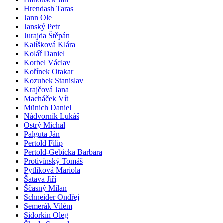
Hrendash Taras
Jann Ole
Janský Petr
Jurajda Štěpán
Kalíšková Klára
Kolář Daniel
Korbel Václav
Kořínek Otakar
Kozubek Stanislav
Krajčová Jana
Macháček Vít
Münich Daniel
Nádvorník Lukáš
Ostrý Michal
Palguta Ján
Pertold Filip
Pertold-Gebicka Barbara
Protivínský Tomáš
Pytliková Mariola
Šatava Jiří
Ščasný Milan
Schneider Ondřej
Semerák Vilém
Sidorkin Oleg