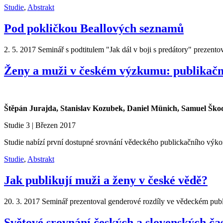
Studie
,
Abstrakt
Pod pokličkou Beallových seznamů
2. 5. 2017 Seminář s podtitulem "Jak dál v boji s predátory" prezento
Ženy a muži v českém výzkumu: publikační 
Štěpán Jurajda, Stanislav Kozubek, Daniel Münich, Samuel Ško
Studie 3 | Březen 2017
Studie nabízí první dostupné srovnání vědeckého publickačního výko
Studie
,
Abstrakt
Jak publikují muži a ženy v české vědě?
20. 3. 2017 Seminář prezentoval genderové rozdíly ve vědeckém publ
Světové srovnání českých a slovenských čas