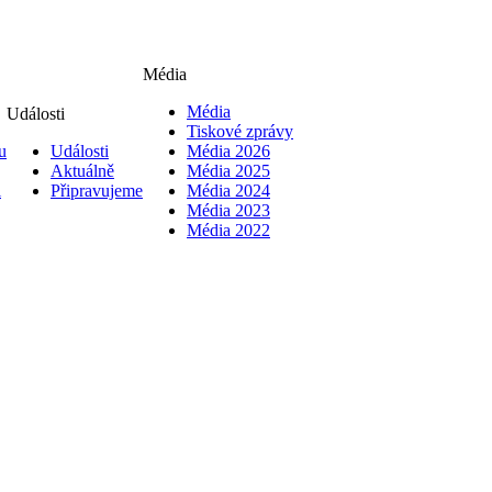
Média
Média
Události
Tiskové zprávy
u
Události
Média 2026
Aktuálně
Média 2025
i
Připravujeme
Média 2024
Média 2023
Média 2022