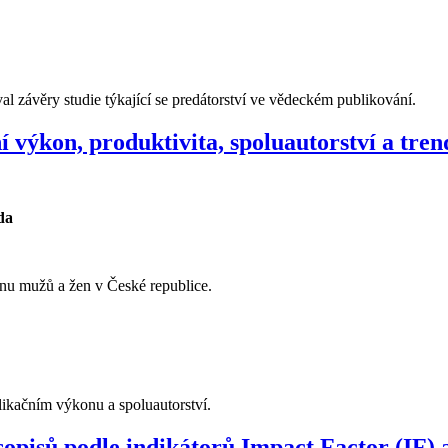
val závěry studie týkající se predátorství ve vědeckém publikování.
výkon, produktivita, spoluautorství a tren
da
nu mužů a žen v České republice.
ikačním výkonu a spoluautorství.
opisů podle indikátorů Impact Factor (IF) a