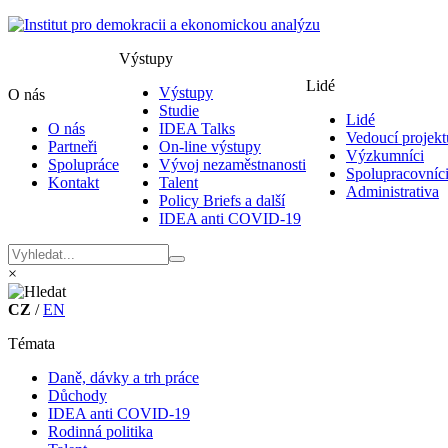
Výstupy
Lidé
Výstupy
O nás
Studie
Lidé
O nás
IDEA Talks
Vedoucí projekt
Partneři
On-line výstupy
Výzkumníci
Spolupráce
Vývoj nezaměstnanosti
Spolupracovníc
Kontakt
Talent
Administrativa
Policy Briefs a další
IDEA anti COVID-19
×
CZ
/
EN
Témata
Daně, dávky a trh práce
Důchody
IDEA anti COVID-19
Rodinná politika