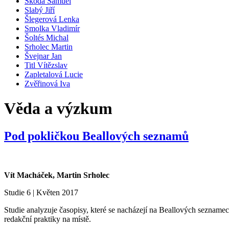
Škoda Samuel
Slabý Jiří
Šlegerová Lenka
Smolka Vladimír
Šoltés Michal
Srholec Martin
Švejnar Jan
Titl Vítězslav
Zapletalová Lucie
Zvěřinová Iva
Věda a výzkum
Pod pokličkou Beallových seznamů
Vít Macháček, Martin Srholec
Studie 6 | Květen 2017
Studie analyzuje časopisy, které se nacházejí na Beallových seznamech
redakční praktiky na místě.