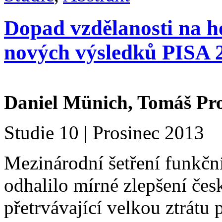
Dopad vzdělanosti na ho
nových výsledků PISA 
Daniel M
ü
nich, Tomáš Pr
Studie 10 | Prosinec 2013
Mezinárodní šetření funkčn
odhalilo mírné zlepšení čes
přetrvávající velkou ztrátu 