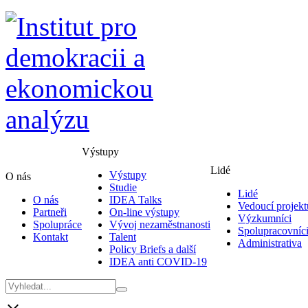
Výstupy
Lidé
Výstupy
O nás
Studie
Lidé
O nás
IDEA Talks
Vedoucí projekt
Partneři
On-line výstupy
Výzkumníci
Spolupráce
Vývoj nezaměstnanosti
Spolupracovníc
Kontakt
Talent
Administrativa
Policy Briefs a další
IDEA anti COVID-19