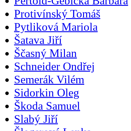
Pertold-Gebicka Barbara
Protivínský Tomáš
Pytliková Mariola
Šatava Jiří
Ščasný Milan
Schneider Ondřej
Semerák Vilém
Sidorkin Oleg
Škoda Samuel
Slabý Jiří