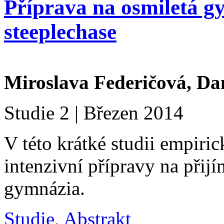
Příprava na osmiletá g
steeplechase
Miroslava Federičová,
Da
Studie 2 | Březen 2014
V této krátké studii empi
intenzivní přípravy na přij
gymnázia.
Studie
,
Abstrakt