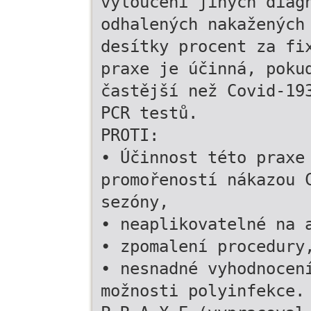
vyloučení jiných diag
odhalených nakažených
desítky procent za fi
praxe je účinná, poku
častější než Covid-19
PCR testů.
PROTI:
• Účinnost této praxe
promořeností nákazou 
sezóny,
• neaplikovatelné na 
• zpomalení procedury
• nesnadné vyhodnocen
možnosti polyinfekce.