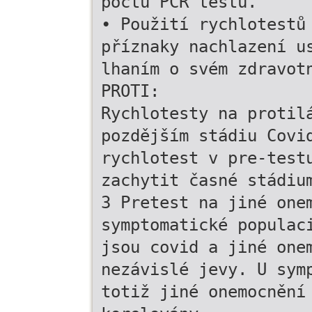
počtu PCR testů.
• Použití rychlotestů
příznaky nachlazení u
lhaním o svém zdravot
PROTI:
Rychlotesty na protil
pozdějším stádiu Covi
rychlotest v pre-test
zachytit časné stádiu
3 Pretest na jiné one
symptomatické populac
jsou covid a jiné one
nezávislé jevy. U sym
totiž jiné onemocnění