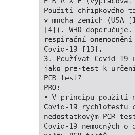
P R A X E (vypracoval
Použití chřipkového t
v mnoha zemích (USA [
[4]). WHO doporučuje,
respirační onemocnění
Covid-19 [13].
3. Používat Covid-19 
jako pre-test k určen
PCR test?
PRO:
• V principu použití 
Covid-19 rychlotestu 
nedostatkovým PCR tes
Covid-19 nemocných o 