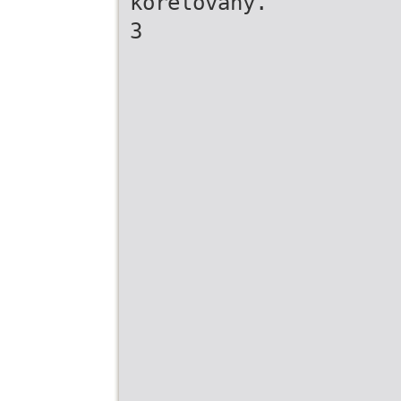
korelovány.
3