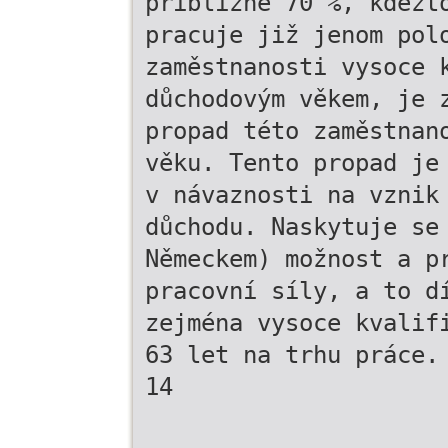
přibližně 70 %, kdežt
pracuje již jenom pol
zaměstnanosti vysoce 
důchodovým věkem, je 
propad této zaměstnan
věku. Tento propad je
v návaznosti na vznik
důchodu. Naskytuje se
Německem) možnost a p
pracovní síly, a to d
zejména vysoce kvalif
63 let na trhu práce.
14