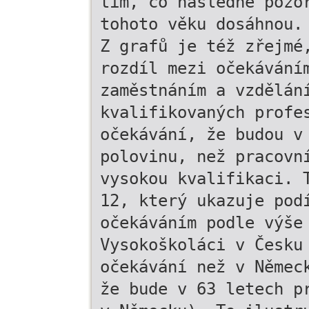
tím, co následně pozo
tohoto věku dosáhnou.
Z grafů je též zřejmé
rozdíl mezi očekávání
zaměstnáním a vzdělán
kvalifikovaných profe
očekávání, že budou v
polovinu, než pracovn
vysokou kvalifikaci. 
12, který ukazuje pod
očekáváním podle výše
Vysokoškoláci v Česku
očekávání než v Němec
že bude v 63 letech p