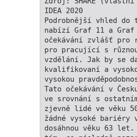
Zdroj: SHARE (vlastní
IDEA 2020
Podrobnější vhled do 
nabízí Graf 11 a Graf
očekávání zvlášť pro 
pro pracující s různo
vzdělání. Jak by se d
kvalifikovaní a vysok
vysokou pravděpodobno
Tato očekávání v Česk
ve srovnání s ostatní
zjevně lidé ve věku 5
žádné vysoké bariéry 
dosáhnou věku 63 let.