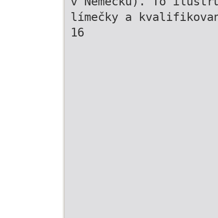
v Německu). To ilustr
límečky a kvalifikova
16