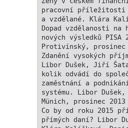
Ženy v českém finančn
pracovní příležitosti
a vzdělané. Klára Kal
Dopad vzdělanosti na 
nových výsledků PISA 
Protivínský, prosinec
Zdanění vysokých příj
Libor Dušek, Jiří Šat
kolik odvádí do spole
zaměstnání a podnikán
systému. Libor Dušek,
Münich, prosinec 2013
Co by od roku 2015 př
přímých daní? Libor D