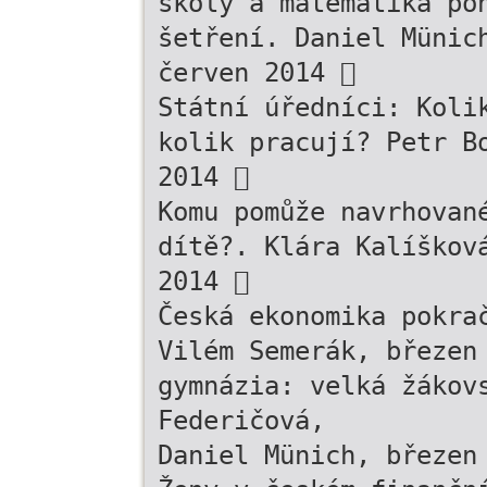
školy a matematika po
šetření. Daniel Münic
červen 2014 
Státní úředníci: Koli
kolik pracují? Petr B
2014 
Komu pomůže navrhovan
dítě?. Klára Kalíškov
2014 
Česká ekonomika pokra
Vilém Semerák, březen
gymnázia: velká žákov
Federičová,
Daniel Münich, březen