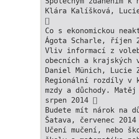
Společným zdaněním k 
Klára Kalíšková, Luci

Co s ekonomickou neak
Ágota Scharle, říjen 
Vliv informací z vole
obecních a krajských 
Daniel Münich, Lucie 
Regionální rozdíly v 
mzdy a důchody. Matěj
srpen 2014 
Budete mít nárok na d
Šatava, červenec 2014
Učení mučení, nebo šk