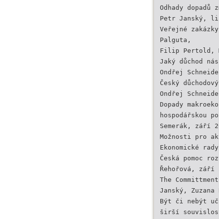
Odhady dopadů z
Petr Janský, li
Veřejné zakázky
Palguta,
Filip Pertold, 
Jaký důchod nás
Ondřej Schneide
Český důchodový
Ondřej Schneide
Dopady makroeko
hospodářskou po
Semerák, září 2
Možnosti pro ak
Ekonomické rady
Česká pomoc roz
Řehořová, září 
The Committment
Janský, Zuzana 
Být či nebýt uč
širší souvislos