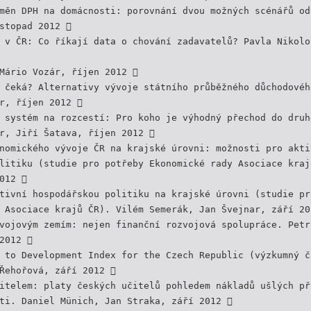
měn DPH na domácnosti: porovnání dvou možných scénářů od
stopad 2012 
 v ČR: Co říkají data o chování zadavatelů? Pavla Nikolo
Mário Vozár, říjen 2012 
 čeká? Alternativy vývoje státního průběžného důchodovéh
r, říjen 2012 
 systém na rozcestí: Pro koho je výhodný přechod do druh
r, Jiří Šatava, říjen 2012 
nomického vývoje ČR na krajské úrovni: možnosti pro akti
litiku (studie pro potřeby Ekonomické rady Asociace kraj
012 
tivní hospodářskou politiku na krajské úrovni (studie pr
 Asociace krajů ČR). Vilém Semerák, Jan Švejnar, září 20
vojovým zemím: nejen finanční rozvojová spolupráce. Petr
2012 
 to Development Index for the Czech Republic (výzkumný č
Řehořová, září 2012 
itelem: platy českých učitelů pohledem nákladů ušlých př
ti. Daniel Münich, Jan Straka, září 2012 