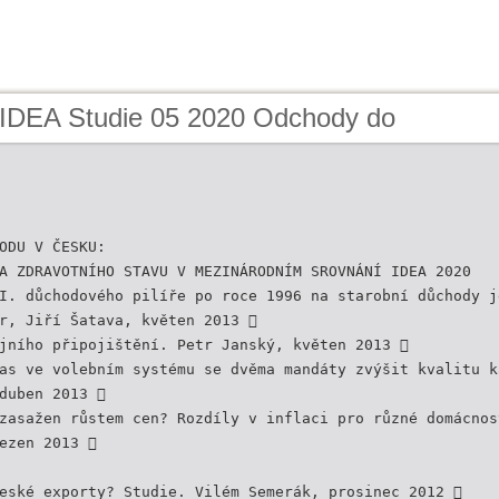
 IDEA Studie 05 2020 Odchody do
ODU V ČESKU:
A ZDRAVOTNÍHO STAVU V MEZINÁRODNÍM SROVNÁNÍ IDEA 2020
I. důchodového pilíře po roce 1996 na starobní důchody j
r, Jiří Šatava, květen 2013 
jního připojištění. Petr Janský, květen 2013 
as ve volebním systému se dvěma mandáty zvýšit kvalitu k
duben 2013 
zasažen růstem cen? Rozdíly v inflaci pro různé domácnos
ezen 2013 
eské exporty? Studie. Vilém Semerák, prosinec 2012 