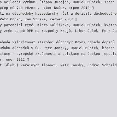
á nejlepší výzkum. Štěpán Jurajda, Daniel Münich, srpen 
přeplněných věznic. Libor Dušek, srpen 2012 
ti na dlouhodobý hospodářský růst a deficity důchodového
Petr Ondko, Jan Straka, červen 2012 
ý potenciál země. Klára Kalíšková, Daniel Münich, květen
y změn sazeb DPH na rozpočty krajů. Libor Dušek, Petr Ja
ebude valorizovat starobní důchody? První odhady dopadů
udobu důchodců v ČR. Petr Janský, Daniel Münich, březen 
ituce — evropské zkušenosti a aplikace na Českou republi
r, únor 2012 
t (dluhu) veřejných financí. Petr Janský, Ondřej Schneid