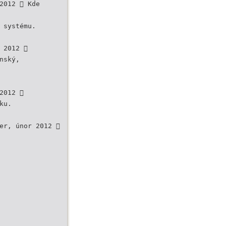
2012  Kde
 systému.
 2012 
nský,
2012 
ku.
er, únor 2012 