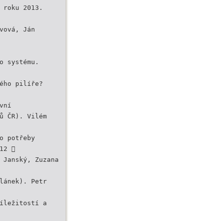
 roku 2013.
vová, Ján
o systému.
ého pilíře?
vní
ů ČR). Vilém
o potřeby
12 
 Janský, Zuzana
lánek). Petr
íležitostí a