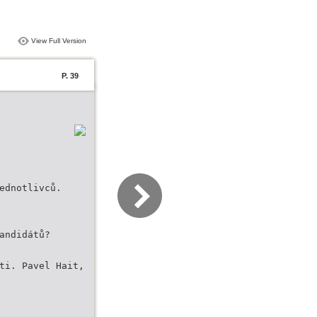
View Full Version
P. 39
ednotlivců.
andidátů?
ti. Pavel Hait,