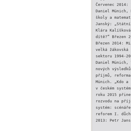
Červenec 2014: 
Daniel Münich, 
školy a matemat
Janský: „Státní
Klára Kalíšková
dítě?“ Březen 2
Březen 2014: Mi
velká žákovská 
sektoru 1994-20
Daniel Münich, 
nových výsledků
příjmů, reforma
Münich. „Kdo a 
v českém systém
roku 2015 přine
rozvodu na příj
systém: scénáře
reforem I. důch
2013: Petr Jans