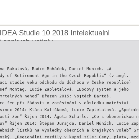
IDEA Studie 10 2018 Intelektualni
 ceskych ucitelu
na Bakalová, Radim Boháček, Daniel Münich. „A
dy of Retirement Age in the Czech Republic“ (v angl.
ací studie věku odchodu do důchodu v České republice)
sef Montag, Lucie Zapletalová. „Bodový systém a jeho
mrtelných nehod“ Březen 2015: Vojtěch Bartoš.
ce žen při žádosti o zaměstnání v důsledku mateřství:
sinec 2014: Klára Kalíšková, Lucie Zapletalová. „Společn
osti žen“ Říjen 2014: Ágota Scharle. „Co s ekonomickou n
u?“ Říjen 2014: Štěpán Jurajda, Daniel Münich, Lucie Zap
ebních lístků na výsledky obecních a krajských voleb“ Sr
nský. „Regionální rozdíly v kupní síle: Ceny, platy, mzd