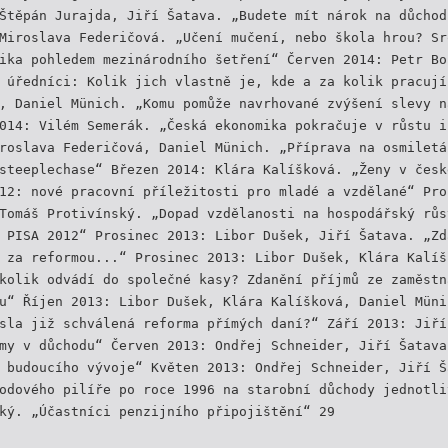
Štěpán Jurajda, Jiří Šatava. „Budete mít nárok na důchod
Miroslava Federičová. „Učení mučení, nebo škola hrou? Sr
ika pohledem mezinárodního šetření“ Červen 2014: Petr Bo
 úředníci: Kolik jich vlastně je, kde a za kolik pracují
, Daniel Münich. „Komu pomůže navrhované zvýšení slevy n
014: Vilém Semerák. „Česká ekonomika pokračuje v růstu i
roslava Federičová, Daniel Münich. „Příprava na osmiletá
steeplechase“ Březen 2014: Klára Kalíšková. „Ženy v česk
12: nové pracovní příležitosti pro mladé a vzdělané“ Pro
Tomáš Protivínský. „Dopad vzdělanosti na hospodářský růs
 PISA 2012“ Prosinec 2013: Libor Dušek, Jiří Šatava. „Zd
 za reformou...“ Prosinec 2013: Libor Dušek, Klára Kalíš
kolik odvádí do společné kasy? Zdanění příjmů ze zaměstn
u“ Říjen 2013: Libor Dušek, Klára Kalíšková, Daniel Müni
sla již schválená reforma přímých daní?“ Září 2013: Jiří
my v důchodu“ Červen 2013: Ondřej Schneider, Jiří Šatava
 budoucího vývoje“ Květen 2013: Ondřej Schneider, Jiří Š
odového pilíře po roce 1996 na starobní důchody jednotli
ký. „Účastníci penzijního připojištění“ 29