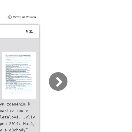
View Full Version
P. 31
ým zdaněním k
eaktivitou v
letalová. „Vliv
pen 2014: Matěj
y a důchody“