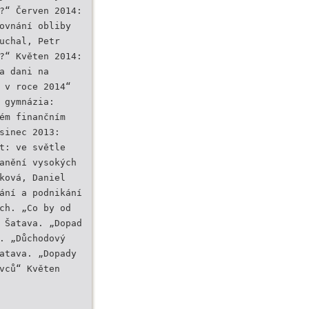
?“ Červen 2014:
ovnání obliby
uchal, Petr
?“ Květen 2014:
a dani na
 v roce 2014“
 gymnázia:
ém finančním
sinec 2013:
t: ve světle
anění vysokých
ková, Daniel
ání a podnikání
ch. „Co by od
 Šatava. „Dopad
. „Důchodový
atava. „Dopady
vců“ Květen