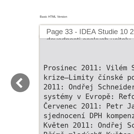
Basic HTML Version
Page 33 - IDEA Studie 10 20
dovednosti ceskych ucitelu
Prosinec 2011: Vilém 
krize—Limity čínské p
2011: Ondřej Schneide
systémy v Evropě: Ref
Červenec 2011: Petr J
sjednocení DPH kompen
Květen 2011: Ondřej S