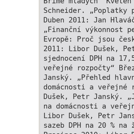
Břímě mladých“ Květen
Schneider. „Poplatky 
Duben 2011: Jan Hlavá
„Finanční výkonnost p
Evropě: Proč jsou čes
2011: Libor Dušek, Pe
sjednocení DPH na 17,
veřejné rozpočty“ Bře
Janský. „Přehled hlav
domácnosti a veřejné 
Dušek, Petr Janský. „
na domácnosti a veřej
Libor Dušek, Petr Jan
sazeb DPH na 20 % na 