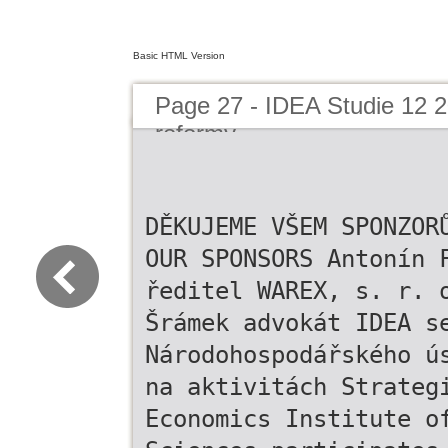
Basic HTML Version
Page 27 - IDEA Studie 12 
reformy
DĚKUJEME VŠEM SPONZOR
OUR SPONSORS Antonín 
ředitel WAREX, s. r. 
Šrámek advokát IDEA s
Národohospodářského ú
na aktivitách Strateg
Economics Institute o