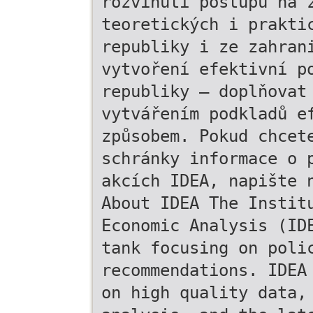
rozvinutí postupů na 
teoretických i prakti
republiky i ze zahran
vytvoření efektivní p
republiky – doplňovat
vytvářením podkladů e
způsobem. Pokud chcet
schránky informace o 
akcích IDEA, napište 
About IDEA The Instit
Economic Analysis (ID
tank focusing on poli
recommendations. IDEA
on high quality data,