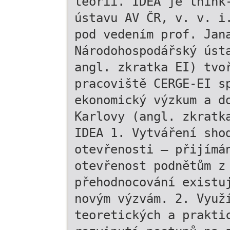
teorii. IDEA je think
ústavu AV ČR, v. v. i
pod vedením prof. Jan
Národohospodářský úst
angl. zkratka EI) tvo
pracoviště CERGE-EI s
ekonomický výzkum a d
Karlovy (angl. zkratk
IDEA 1. Vytváření sho
otevřenosti – přijímá
otevřenost podnětům z
přehodnocování existu
novým výzvám. 2. Využ
teoretických a prakti