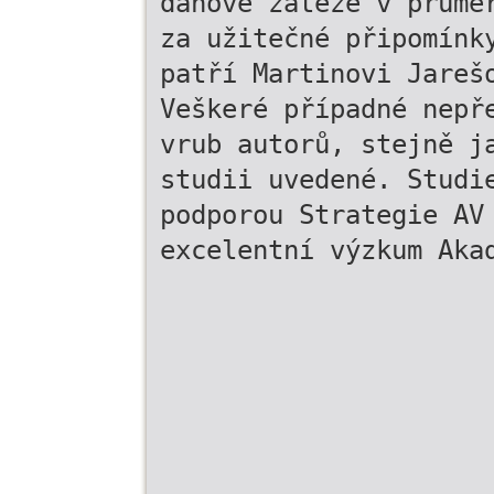
daňové zátěže v průmě
za užitečné připomínk
patří Martinovi Jareš
Veškeré případné nepř
vrub autorů, stejně j
studii uvedené. Studi
podporou Strategie AV
excelentní výzkum Aka