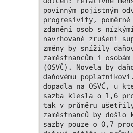
dotčen: relativně men
povinným pojistným od
progresivity, poměrně
zdanění osob s nízkým
navrhované zrušení su
změny by snížily daňo
zaměstnancům i osobám
(OSVČ). Novela by daň
daňovému poplatníkovi
dopadla na OSVČ, u kt
sazba klesla o 1,6 pr
tak v průměru ušetřil
zaměstnanců by došlo 
sazby pouze o 0,7 pro