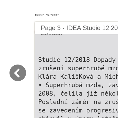
Basic HTML Version
Page 3 - IDEA Studie 12 2
reformy
Studie 12/2018 Dopady
zrušení superhrubé mz
Klára KalíšKová a Mic
• Superhrubá mzda, za
2008, čelila již něko
Poslední záměr na zru
se zavedením progresi