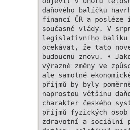
objevil v únoru letoš
daňového balíčku navr
financí ČR a posléze 
současné vlády. V srp
legislativního balíku
očekávat, že tato nov
budoucnu znovu. • Jak
výrazné změny ve způs
ale samotné ekonomick
příjmů by byly poměrn
naprostou většinu daň
charakter českého sys
příjmů fyzických osob
zdravotní a sociální 