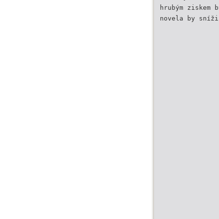
hrubým ziskem b
novela by sníži