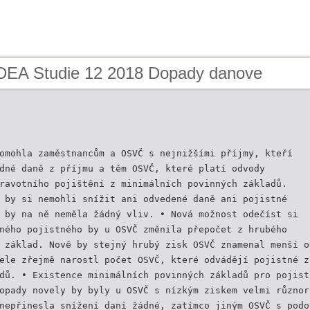
IDEA Studie 12 2018 Dopady danove
omohla zaměstnancům a OSVČ s nejnižšími příjmy, kteří
dné daně z příjmu a těm OSVČ, které platí odvody
ravotního pojištění z minimálních povinných základů.
 by si nemohli snížit ani odvedené daně ani pojistné
 by na ně neměla žádný vliv. • Nová možnost odečíst si
ného pojistného by u OSVČ změnila přepočet z hrubého
 základ. Nově by stejný hrubý zisk OSVČ znamenal menší o
ele zřejmě narostl počet OSVČ, které odvádějí pojistné z
dů. • Existence minimálních povinných základů pro pojist
opady novely by byly u OSVČ s nízkým ziskem velmi různor
nepřinesla snížení daní žádné, zatímco jiným OSVČ s podo