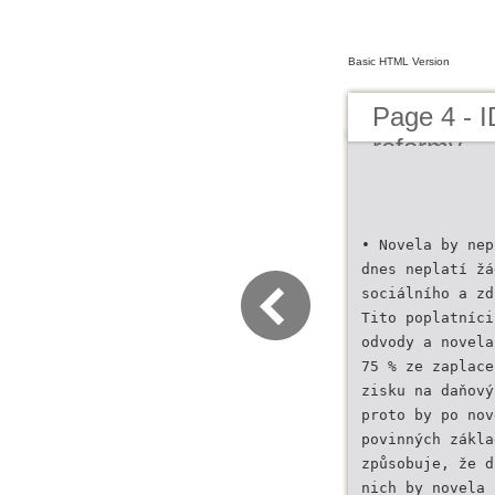
Basic HTML Version
Page 4 - 
reformy
• Novela by nep
dnes neplatí žá
sociálního a zd
Tito poplatníci
odvody a novela
75 % ze zaplace
zisku na daňový
proto by po nov
povinných zákla
způsobuje, že d
nich by novela 