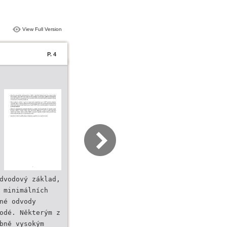
View Full Version
P. 4
dvodový základ,
 minimálních
né odvody
odé. Některým z
bně vysokým