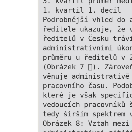
3. kvartil průměr med
1. kvartil 1. decil
Podrobnější vhled do 
ředitele ukazuje, že 
ředitelů v Česku tráv
administrativními úko
průměru u ředitelů v 
(Obrázek 7 ). Zárove
věnuje administrativě
pracovního času. Podo
které je však specifi
vedoucích pracovníků 
tedy širším spektrem 
Obrázek 8: Vztah mezi