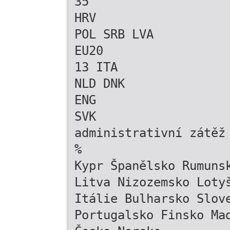
35
HRV
POL SRB LVA
EU20
13 ITA
NLD DNK
ENG
SVK
administrativní zátěž
%
Kypr Španělsko Rumuns
Litva Nizozemsko Loty
Itálie Bulharsko Slov
Portugalsko Finsko Ma