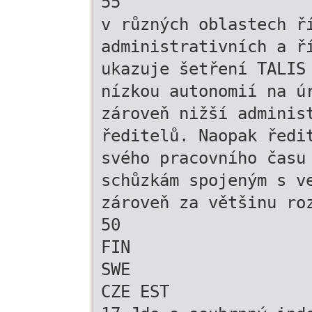
55
v různých oblastech ř
administrativních a ř
ukazuje šetření TALIS
nízkou autonomií na ú
zároveň nižší adminis
ředitelů. Naopak ředi
svého pracovního času
schůzkám spojeným s v
zároveň za většinu ro
50
FIN
SWE
CZE EST