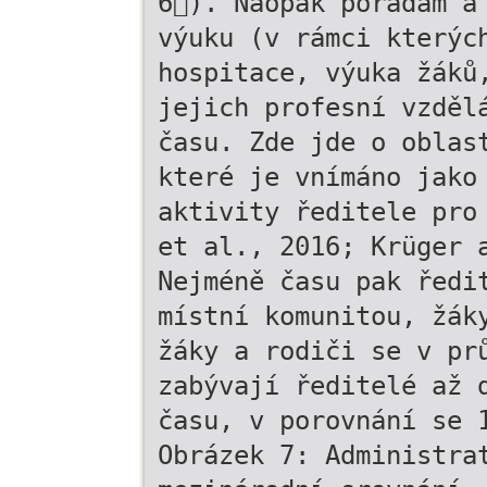
6). Naopak poradám a
výuku (v rámci kterýc
hospitace, výuka žáků
jejich profesní vzděl
času. Zde jde o oblas
které je vnímáno jako
aktivity ředitele pro
et al., 2016; Krüger 
Nejméně času pak ředi
místní komunitou, žák
žáky a rodiči se v pr
zabývají ředitelé až 
času, v porovnání se 
Obrázek 7: Administra