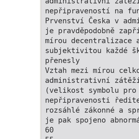
administrativní zátěž
nepřipraveností na fu
Prvenství Česka v adm
je pravděpodobně zapř
mírou decentralizace 
subjektivitou každé š
přenesly
Vztah mezi mírou celk
administrativní zátěž
(velikost symbolu pro
nepřipravenosti ředit
rozsáhlé zákonné a sp
je pak spojeno abnorm
60