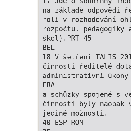
17 Jde o souhrnný ind
na základě odpovědi ř
roli v rozhodování oh
rozpočtu, pedagogiky 
škol).PRT 45
BEL
18 V šetření TALIS 20
činnosti ředitelé dot
administrativní úkony
FRA
a schůzky spojené s v
činnosti byly naopak 
jediné možnosti.
40 ESP ROM