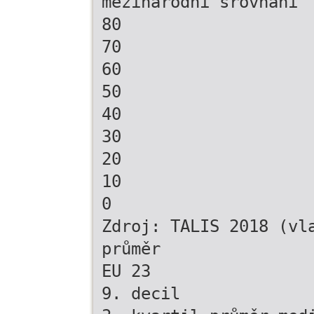
mezinárodní srovnání
80
70
60
50
40
30
20
10
0
Zdroj: TALIS 2018 (vl
průměr
EU 23
9. decil