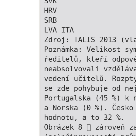
SVK
HRV
SRB
LVA ITA
Zdroj: TALIS 2013 (vl
Poznámka: Velikost sy
ředitelů, kteří odpov
neabsolvovali vzděláv
vedení učitelů. Rozpt
se zde pohybuje od ne
Portugalska (45 %) k 
a Norska (0 %). Česko
hodnotu, a to 32 %.
Obrázek 8  zároveň z