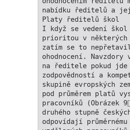
ohodnocením ředitelů 
nabídku ředitelů a je
Platy ředitelů škol
I když se vedení škol
prioritou v některých
zatím se to nepřetavi
ohodnocení. Navzdory 
na ředitele pokud jde
zodpovědností a kompe
skupině evropských ze
pod průměrem platů vy
pracovníků (Obrázek 9
druhého stupně českýc
odpovídají průměrnému