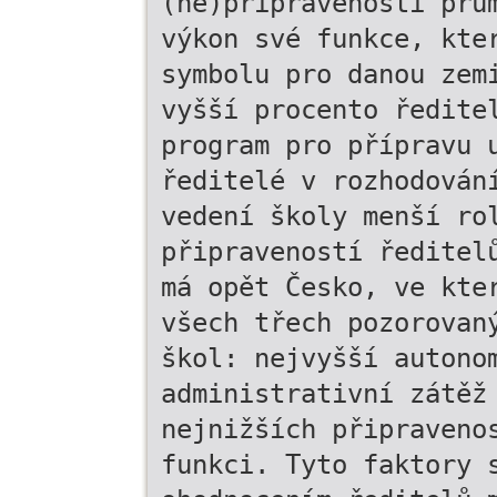
(ne)připravenosti prů
výkon své funkce, kte
symbolu pro danou zem
vyšší procento ředite
program pro přípravu 
ředitelé v rozhodován
vedení školy menší ro
připraveností ředitel
má opět Česko, ve kte
všech třech pozorovan
škol: nejvyšší autono
administrativní zátěž
nejnižších připraveno
funkci. Tyto faktory 