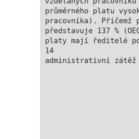
vzdělaných pracovníků
průměrného platu vyso
pracovníka). Přičemž 
představuje 137 % (OE
platy mají ředitelé p
14
administrativní zátěž