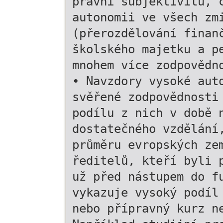
právní subjektivitu, 
autonomii ve všech zm
(přerozdělování finan
školského majetku a p
mnohem více zodpovědn
• Navzdory vysoké aut
svěřené zodpovědnosti
podílu z nich v době 
dostatečného vzdělání
průměru evropských ze
ředitelů, kteří byli 
už před nástupem do f
vykazuje vysoký podíl
nebo přípravný kurz n