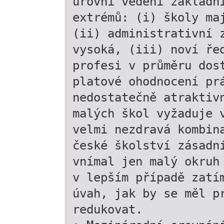
úrovni vedení základn
extrémů: (i) školy ma
(ii) administrativní 
vysoká, (iii) noví ře
profesi v průměru dos
platové ohodnocení pr
nedostatečně atraktiv
malých škol vyžaduje 
velmi nezdravá kombin
české školství zásadn
vnímal jen malý okruh
v lepším případě zatí
úvah, jak by se měl p
redukovat.