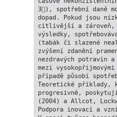
časově nekonzistentní
3), spotřební daně m
dopad. Pokud jsou níz
citlivější a zároveň,
výsledky, spotřebováv
(tabák či slazené nea
zvýšení zdanění prame
nezdravých potravin a
mezi vysokopříjmovými
případě působí spotře
Teoretické příklady, 
progresivně, poskytuj
(2004) a Allcot, Lock
Podpora inovací a vzn