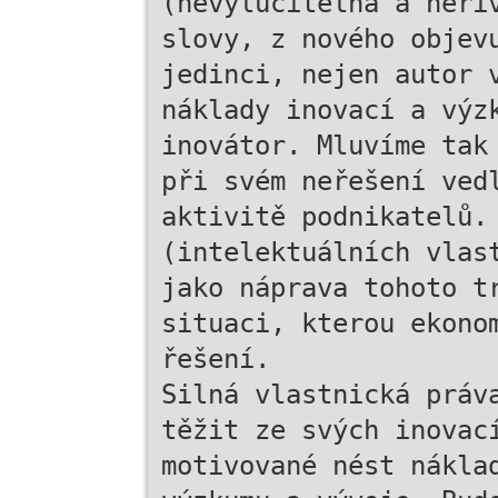
(nevylučitelná a neri
slovy, z nového objev
jedinci, nejen autor 
náklady inovací a výz
inovátor. Mluvíme tak
při svém neřešení ved
aktivitě podnikatelů.
(intelektuálních vlas
jako náprava tohoto t
situaci, kterou ekono
řešení.
Silná vlastnická práv
těžit ze svých inovac
motivované nést nákla