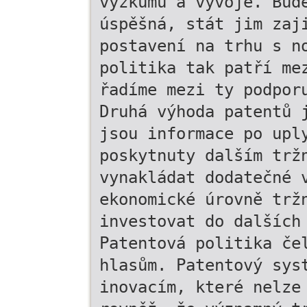
výzkumu a vývoje. Bud
úspěšná, stát jim zaj
postavení na trhu s n
politika tak patří me
řadíme mezi ty podpor
Druhá výhoda patentů 
jsou informace po upl
poskytnuty dalším trž
vynakládat dodatečné 
ekonomické úrovně trž
investovat do dalších
Patentová politika če
hlasům. Patentový sys
inovacím, které nelze