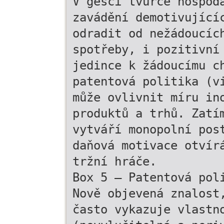
V gesci tvůrce hospod
zavádění demotivující
odradit od nežádoucíc
spotřeby, i pozitivní
jedince k žádoucímu c
patentová politika (v
může ovlivnit míru in
produktů a trhů. Zatí
vytváří monopolní pos
daňová motivace otvír
tržní hráče.
Box 5 – Patentová pol
Nově objevená znalost
často vykazuje vlastn