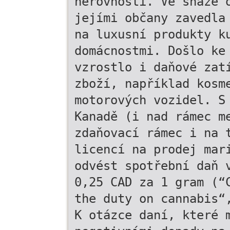
nerovností. Ve snaze 
jejími občany zavedla
na luxusní produkty k
domácnostmi. Došlo ke
vzrostlo i daňové zat
zboží, například kosm
motorových vozidel. S
Kanadě (i nad rámec m
zdaňovací rámec i na 
licencí na prodej mar
odvést spotřební daň 
0,25 CAD za 1 gram (“
the duty on cannabis“
K otázce daní, které 