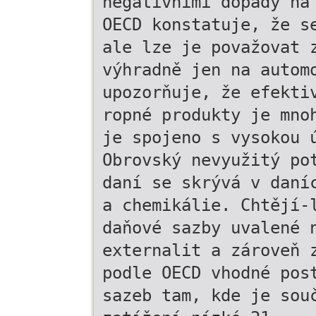
negativními dopady na
OECD konstatuje, že s
ale lze je považovat 
výhradně jen na autom
upozorňuje, že efekti
ropné produkty je mno
je spojeno s vysokou 
Obrovský nevyužitý po
daní se skrývá v daní
a chemikálie. Chtějí-
daňové sazby uvalené 
externalit a zároveň 
podle OECD vhodné pos
sazeb tam, kde je sou