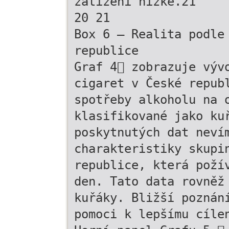
zatížení nízké.21
20 21
Box 6 – Realita podle
republice
Graf 4 zobrazuje výv
cigaret v České repub
spotřeby alkoholu na 
klasifikované jako ku
poskytnutých dat neví
charakteristiky skupi
republice, která poží
den. Tato data rovněž
kuřáky. Bližší poznán
pomoci k lepšímu cíle