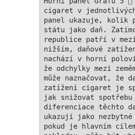
Horní panel Grafu 5 
cigaret v jednotlivýc
panel ukazuje, kolik 
státu jako daň. Zatím
republice patří v mez
nižším, daňové zatíže
nachází v horní polov
že odchylky mezi země
může naznačovat, že d
zatížení cigaret je s
jak snižovat spotřebu
diferenciace těchto d
ukazují jako nezbytné
pokud je hlavním cíle