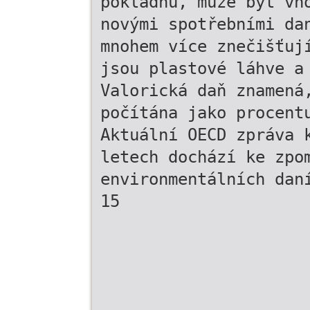
pokladnu, může být vh
novými spotřebními da
mnohem více znečišťuj
jsou plastové láhve a
Valorická daň znamená
počítána jako procent
Aktuální OECD zpráva 
letech dochází ke zpo
environmentálních dan
15