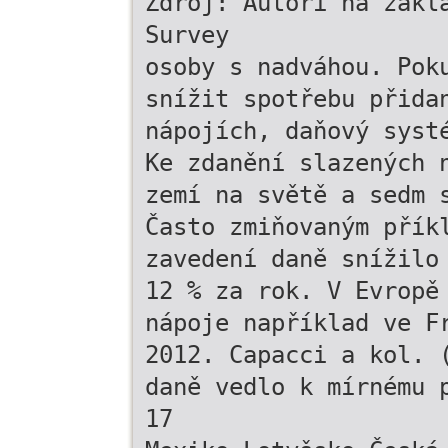
Zdroj: Autoři na zákl
Survey
osoby s nadváhou. Pok
snížit spotřebu přida
nápojích, daňový syst
Ke zdanění slazených 
zemí na světě a sedm 
Často zmiňovaným přík
zavedení daně snížilo
12 % za rok. V Evropě
nápoje například ve F
2012. Capacci a kol. 
daně vedlo k mírnému 
17