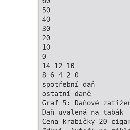
60
50
40
30
20
10
0
14 12 10
8 6 4 2 0
spotřební daň
ostatní daně
Graf 5: Daňové zatíže
Daň uvalená na tabák
Cena krabičky 20 ciga