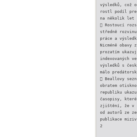
výsledků, což o
rostl podíl pre
na několik let 
 Rostoucí rozs
středně rozvinu
práce a výsledk
Nicméně obavy z
prozatím ukazuj
indexovaných ve
výsledků s česk
málo predátorsk
 Beallovy sezn
obratem otiskno
republiku ukazu
časopisy, které
zjištění, že v 
od autorů ze ze
publikace miziv
2