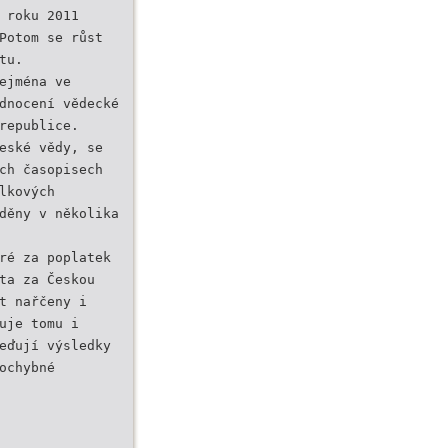
 roku 2011
Potom se růst
tu.
ejména ve
dnocení vědecké
republice.
eské vědy, se
ch časopisech
lkových
děny v několika
ré za poplatek
ta za Českou
t nařčeny i
uje tomu i
eďují výsledky
ochybné