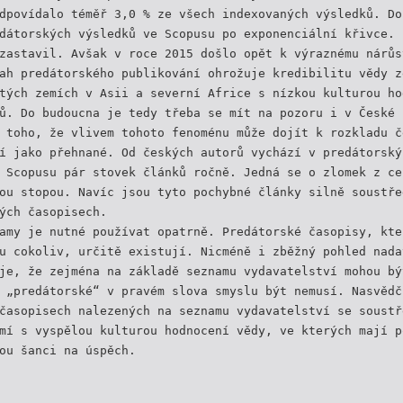
dpovídalo téměř 3,0 % ze všech indexovaných výsledků. Do
dátorských výsledků ve Scopusu po exponenciální křivce. 
zastavil. Avšak v roce 2015 došlo opět k výraznému nárůs
ah predátorského publikování ohrožuje kredibilitu vědy z
tých zemích v Asii a severní Africe s nízkou kulturou ho
ů. Do budoucna je tedy třeba se mít na pozoru i v České 
 toho, že vlivem tohoto fenoménu může dojít k rozkladu č
í jako přehnané. Od českých autorů vychází v predátorský
 Scopusu pár stovek článků ročně. Jedná se o zlomek z ce
ou stopou. Navíc jsou tyto pochybné články silně soustře
ých časopisech.
amy je nutné používat opatrně. Predátorské časopisy, kte
u cokoliv, určitě existují. Nicméně i zběžný pohled nada
je, že zejména na základě seznamu vydavatelství mohou bý
 „predátorské“ v pravém slova smyslu být nemusí. Nasvědč
časopisech nalezených na seznamu vydavatelství se soustř
mí s vyspělou kulturou hodnocení vědy, ve kterých mají p
ou šanci na úspěch.