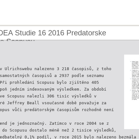
IDEA Studie 16 2016 Predatorske
ve Scopusu
v Ulrichswebu nalezeno 3 218 časopisů, z toho
samostatných časopisů a 2937 podle seznamu
Při prohledání Scopusu bylo zjištěno 405
poň jedním indexovaným výsledkem. Za období
ve Scopusu nalezli 306 tisíc výsledků v
ré Jeffrey Beall vsoučasné době považuje za
opus vůči predátorským časopisům rozhodně není
end je jednoznačný. Zatímco v roce 2004 se z
 do Scopusu dostalo méně než 2 tisíce výsledků,
edbatelný 0,1% podíl, v roce 2015 bylo nalezeno bezmála 