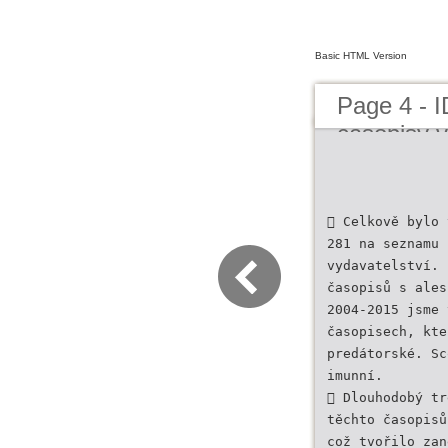
Basic HTML Version
Page 4 - 
casopisy 
 Celkově bylo 
281 na seznamu 
vydavatelství. 
časopisů s ales
2004-2015 jsme 
časopisech, kte
predátorské. Sc
imunní.
 Dlouhodobý tr
těchto časopisů
což tvořilo zan