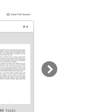
View Full Version
P. 4
60 tisíc