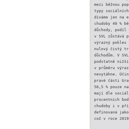
mezi běžnou pop
typy sociálních
díváme jen na e
chudoby 40 % bě
důchody, podíl 
v SVL zůstává p
výrazný pokles 
nulový čistý tr
důchodům. V SVL
podstatně nižší
v průměru výraz
nevytáhne. Účin
pravé části Gra
56,5 % pouze na
mají dle sociál
procentních bod
chudoby i v pří
definovaná jako
což v roce 2019