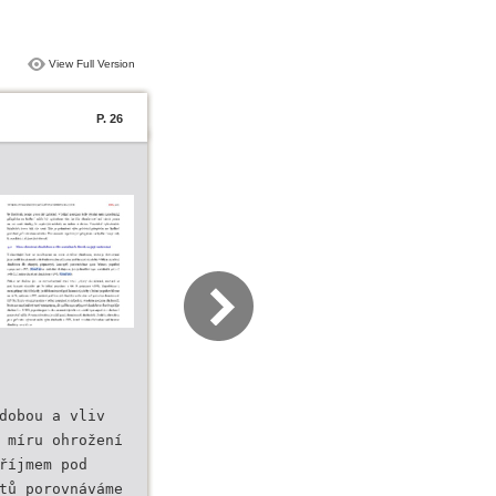
View Full Version
P. 26
dobou a vliv
 míru ohrožení
říjmem pod
tů porovnáváme