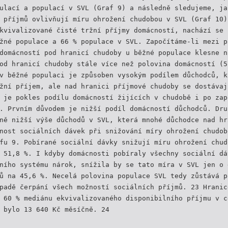
ulací a populací v SVL (Graf 9) a následně sledujeme, ja
 příjmů ovlivňují míru ohrožení chudobou v SVL (Graf 10)
kvivalizované čisté tržní příjmy domácností, nachází se 
žné populace a 66 % populace v SVL. Započítáme-li mezi p
domácností pod hranicí chudoby u běžné populace klesne n
od hranicí chudoby stále více než polovina domácností (5
v běžné populaci je způsoben vysokým podílem důchodců, k
žní příjem, ale nad hranici příjmové chudoby se dostávaj
 je pokles podílu domácností žijících v chudobě i po zap
. Prvním důvodem je nižší podíl domácností důchodců. Dru
ně nižší výše důchodů v SVL, která mnohé důchodce nad hr
nost sociálních dávek při snižování míry ohrožení chudob
fu 9. Pobírané sociální dávky snižují míru ohrožení chud
 51,8 %. I kdyby domácnosti pobíraly všechny sociální dá
ního systému nárok, snížila by se tato míra v SVL jen o 
ů na 45,6 %. Necelá polovina populace SVL tedy zůstává p
padě čerpání všech možností sociálních příjmů. 23 Hranic
 60 % mediánu ekvivalizovaného disponibilního příjmu v c
 bylo 13 640 Kč měsíčně. 24