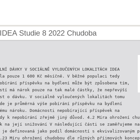
 IDEA Studie 8 2022 Chudoba
LNÍ DÁVKY V SOCIÁLNĚ VYLOUČENÝCH LOKALITÁCH IDEA
la pouze 1 600 Kč měsíčně. V běžné populaci tedy
obírání příspěvku na bydlení může být způsobena tím,
stí má nárok pouze na tak malé částky, že nepřevýší
st o dávku. V sociálně vyloučených lokalitách tomu
de je průměrná výše pobírání příspěvku na bydlení
ému nároku. Domácnosti nepobírající příspěvek na
dy k nepobírání zřejmě jiný důvod. 4.2 Míra ohrožení chu
k na její snižování V následující části se zaměřujeme na
 je definovaná jako podíl domácností s ekvivalizovaným p
.23 Míru ohrožení chudobou dle různých příjmových koncep