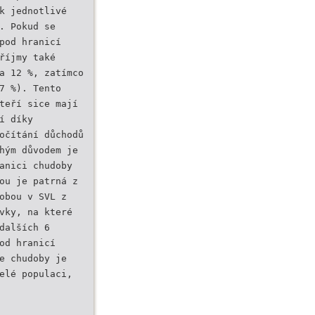
k jednotlivé
. Pokud se
pod hranicí
říjmy také
a 12 %, zatímco
7 %). Tento
teří sice mají
í díky
očítání důchodů
hým důvodem je
anici chudoby
ou je patrná z
obou v SVL z
vky, na které
dalších 6
od hranicí
e chudoby je
elé populaci,