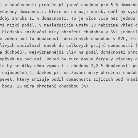
í v současnosti problém příjmové chudoby pro 5 % domácno
všechny domácnosti, které na ně mají nárok, uměl by syst
doby zhruba 11 % domácností. To je sice více než jednou 
mi nízký podíl. V následujícím Grafu 10 nabízíme vhled d
 hlediska snižování míry ohrožení chudobou v SVL jednotl
e změnu podílu domácností ohrožených chudobou v SVL, kte
livých sociálních dávek do celkových příjmů domácnosti (
a důchodů). Nejvýznamnější vliv na podíl domácností ohro
spěvek na bydlení. Pokud by tuto dávku čerpaly všechny o
lo by se díky němu vymanit z chudoby 2,2 % domácností po
 nejúspěšnější dávkou při snižování míry ohrožení chudob
pěvek, který snižuje podíl domácností žijících pod hrani
 bodu. 25 Míra ohrožení chudobou (%)