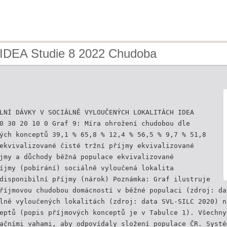
 IDEA Studie 8 2022 Chudoba
LNÍ DÁVKY V SOCIÁLNĚ VYLOUČENÝCH LOKALITÁCH IDEA
0 30 20 10 0 Graf 9: Míra ohrožení chudobou dle
ých konceptů 39,1 % 65,8 % 12,4 % 56,5 % 9,7 % 51,8
ekvivalizované čisté tržní příjmy ekvivalizované
jmy a důchody běžná populace ekvivalizované
íjmy (pobírání) sociálně vyloučená lokalita
disponibilní příjmy (nárok) Poznámka: Graf ilustruje
říjmovou chudobou domácností v běžné populaci (zdroj: da
lně vyloučených lokalitách (zdroj: data SVL-SILC 2020) n
eptů (popis příjmových konceptů je v Tabulce 1). Všechny
ačními vahami, aby odpovídaly složení populace ČR. Systé