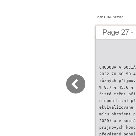
Basic HTML Version
Page 27 -
CHUDOBA A SOCIÁ
2022 70 60 50 4
různých příjmov
% 8,7 % 45,6 % 
čisté tržní pří
disponibilní př
ekvivalizované 
míru ohrožení p
2020) a v sociá
příjmových konc
převážené popul