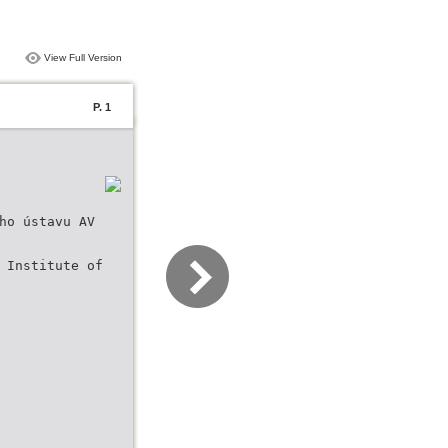
View Full Version
P. 1
ho ústavu AV
 Institute of