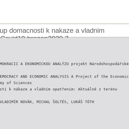
tup domacnosti k nakaze a vladnim
 Covid19 brezen2020 7
MOKRACII A EKONOMICKOU ANALÝZU projekt Národohospodářské
EMOCRACY AND ECONOMIC ANALYSIS A Project of the Economic
my of Sciences
stí k nákaze a vládním opatřením: Aktuálně z terénu
VLADIMÍR NOVÁK, MICHAL ŠOLTÉS, LUKÁŠ TÓTH