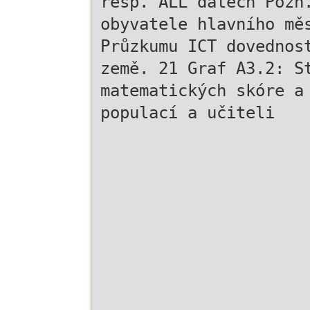
resp. ALL datech Pozn
obyvatele hlavního mě
Průzkumu ICT dovednos
země. 21 Graf A3.2: S
matematických skóre a
populací a učiteli