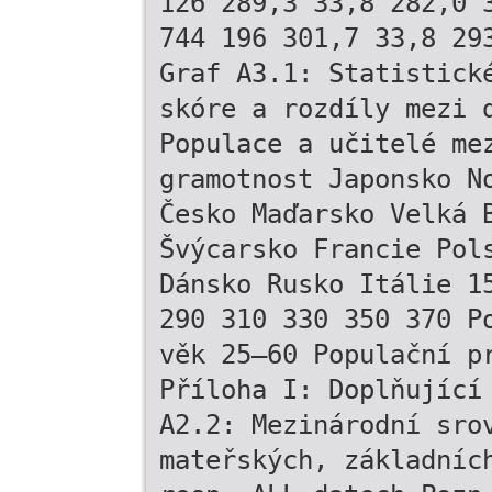
126 289,3 33,8 282,0 
744 196 301,7 33,8 29
Graf A3.1: Statistick
skóre a rozdíly mezi 
Populace a učitelé me
gramotnost Japonsko N
Česko Maďarsko Velká 
Švýcarsko Francie Pol
Dánsko Rusko Itálie 1
290 310 330 350 370 P
věk 25–60 Populační p
Příloha I: Doplňující
A2.2: Mezinárodní sro
mateřských, základníc