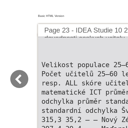
Basic HTML Version
Page 23 - IDEA Studie 10 20
dovednosti ceskych ucitelu
Velikost populace 25–
Počet učitelů 25–60 l
resp. ALL skóre učite
matematické ICT průmě
odchylka průměr stand
standardní odchylka Š
315,3 35,2 – – Nový Z